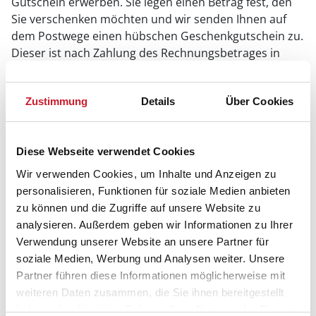
Gutschein erwerben. Sie legen einen Betrag fest, den
Sie verschenken möchten und wir senden Ihnen auf
dem Postwege einen hübschen Geschenkgutschein zu.
Dieser ist nach Zahlung des Rechnungsbetrages in
Höhe des Gutscheins sofort gültig.
Mit unserem Gutschein können sich die Beschenkten
Zustimmung
Details
Über Cookies
unabhängig vom Anbieter das Lieblingsferienhaus auf
unserer Internetseite aussuchen und dann telefonisch
buchen.
Diese Webseite verwendet Cookies
Wir verwenden Cookies, um Inhalte und Anzeigen zu
Schicken Sie uns einfach eine Mail mit dem Betreff
personalisieren, Funktionen für soziale Medien anbieten
"
Gutschein
" an
kundenservice@dansk.de
mit den
zu können und die Zugriffe auf unsere Website zu
folgenden Angaben:
analysieren. Außerdem geben wir Informationen zu Ihrer
Betrag
Verwendung unserer Website an unsere Partner für
Name und Anschrift des Empfängers
soziale Medien, Werbung und Analysen weiter. Unsere
Name und Anschrift des Schenkenden
Partner führen diese Informationen möglicherweise mit
weiteren Daten zusammen, die Sie ihnen bereitgestellt
haben oder die sie im Rahmen Ihrer Nutzung der Dienste
Viel Spaß beim Verschenken!