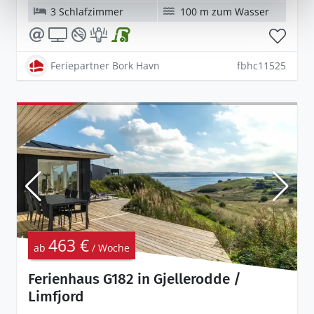
3 Schlafzimmer
100 m zum Wasser
Feriepartner Bork Havn
fbhc11525
463 €
ab
/ Woche
Ferienhaus G182 in Gjellerodde /
Limfjord