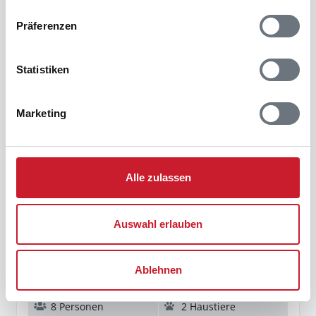
Präferenzen
Sonne und Strand
sus11-4571
Statistiken
Marketing
Alle zulassen
676 €
Auswahl erlauben
ab
/ Woche
Ferienhaus C11525 in Bork Havn /
Ablehnen
Ringkøbing Fjord
8 Personen
2 Haustiere