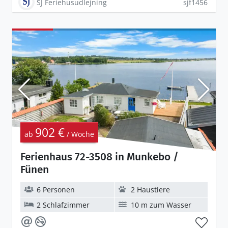
SJ Feriehusudlejning
sjf1456
902 €
ab
/ Woche
Ferienhaus 72-3508 in Munkebo /
Fünen
6 Personen
2 Haustiere
2 Schlafzimmer
10 m zum Wasser