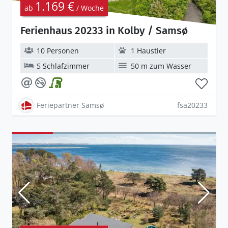
1.169 €
ab
/ Woche
Ferienhaus 20233 in Kolby / Samsø
10 Personen
1 Haustier
5 Schlafzimmer
50 m zum Wasser
Feriepartner Samsø
fsa20233