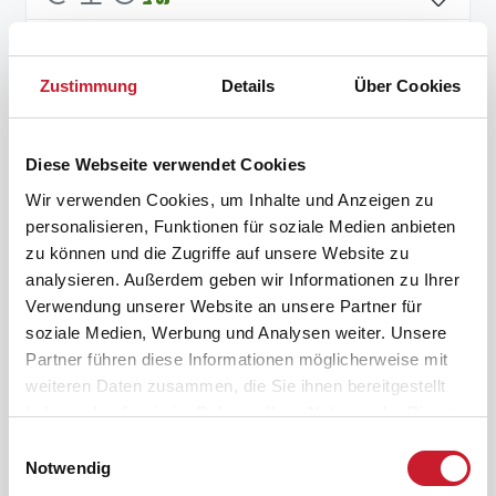
Feriepartner Søndervig
fso1054
Zustimmung
Details
Über Cookies
Diese Webseite verwendet Cookies
Wir verwenden Cookies, um Inhalte und Anzeigen zu
personalisieren, Funktionen für soziale Medien anbieten
zu können und die Zugriffe auf unsere Website zu
analysieren. Außerdem geben wir Informationen zu Ihrer
Verwendung unserer Website an unsere Partner für
797 €
ab
/ Woche
soziale Medien, Werbung und Analysen weiter. Unsere
Partner führen diese Informationen möglicherweise mit
Ferienhaus 11-4571 in Løkken /
weiteren Daten zusammen, die Sie ihnen bereitgestellt
Jammerbucht
haben oder die sie im Rahmen Ihrer Nutzung der Dienste
gesammelt haben.
Einwilligungsauswahl
2 (+2) Personen
keine Haustiere
Notwendig
1 Schlafzimmer
50 m zum Wasser