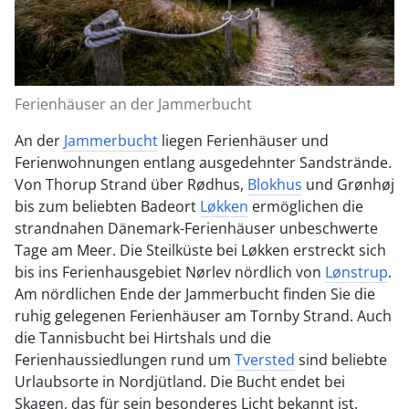
Ferienhäuser an der Jammerbucht
An der
Jammerbucht
liegen Ferienhäuser und
Ferienwohnungen entlang ausgedehnter Sandstrände.
Von Thorup Strand über Rødhus,
Blokhus
und Grønhøj
bis zum beliebten Badeort
Løkken
ermöglichen die
strandnahen Dänemark-Ferienhäuser unbeschwerte
Tage am Meer. Die Steilküste bei Løkken erstreckt sich
bis ins Ferienhausgebiet Nørlev nördlich von
Lønstrup
.
Am nördlichen Ende der Jammerbucht finden Sie die
ruhig gelegenen Ferienhäuser am Tornby Strand. Auch
die Tannisbucht bei Hirtshals und die
Ferienhaussiedlungen rund um
Tversted
sind beliebte
Urlaubsorte in Nordjütland. Die Bucht endet bei
Skagen, das für sein besonderes Licht bekannt ist.