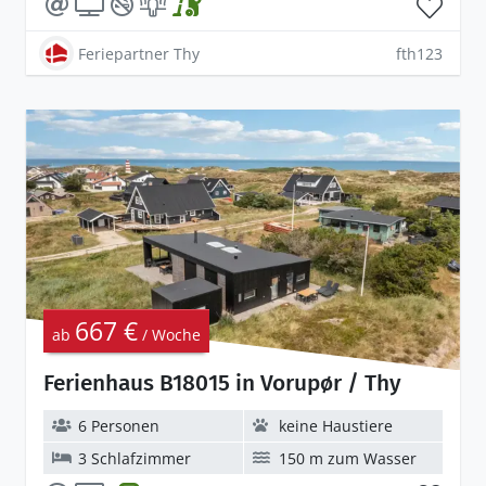
Feriepartner Thy
fth123
667 €
ab
/ Woche
Ferienhaus B18015 in Vorupør / Thy
6 Personen
keine Haustiere
3 Schlafzimmer
150 m zum Wasser