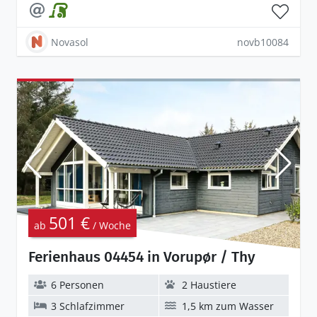
Novasol
novb10084
501 €
ab
/ Woche
Ferienhaus 04454 in Vorupør / Thy
6 Personen
2 Haustiere
3 Schlafzimmer
1,5 km zum Wasser