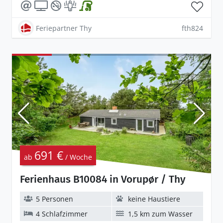
Feriepartner Thy
fth824
691 €
ab
/ Woche
Ferienhaus B10084 in Vorupør / Thy
5 Personen
keine Haustiere
4 Schlafzimmer
1,5 km zum Wasser