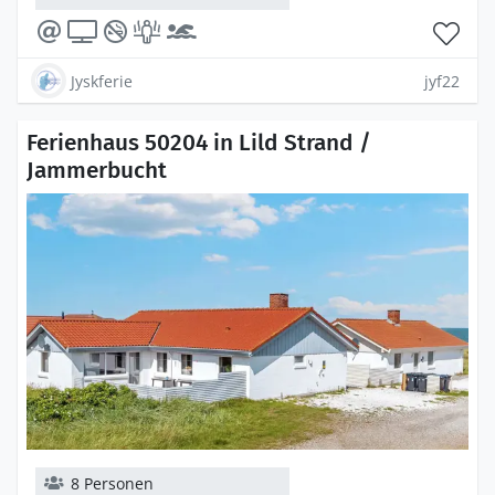
Jyskferie
jyf22
Ferienhaus 50204 in Lild Strand /
Jammerbucht
8 Personen