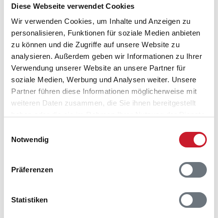
Diese Webseite verwendet Cookies
der Binnenseen der Umgebung versuchen.
Wir verwenden Cookies, um Inhalte und Anzeigen zu
personalisieren, Funktionen für soziale Medien anbieten
zu können und die Zugriffe auf unsere Website zu
analysieren. Außerdem geben wir Informationen zu Ihrer
Verwendung unserer Website an unsere Partner für
soziale Medien, Werbung und Analysen weiter. Unsere
Partner führen diese Informationen möglicherweise mit
weiteren Daten zusammen, die Sie ihnen bereitgestellt
haben oder die sie im Rahmen Ihrer Nutzung der Dienste
gesammelt haben.
Einwilligungsauswahl
Notwendig
Präferenzen
Ferienhäuser am Lild Strand an der Jammerbucht
Statistiken
Alle Ferienhäuser an der Jammerbucht online