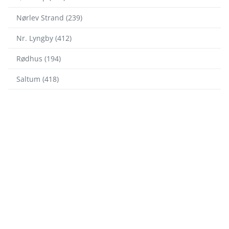
Nørlev Strand (239)
Nr. Lyngby (412)
Rødhus (194)
Saltum (418)
Skallerup Klit (74)
Slettestrand (71)
Thorup Strand (107)
Tornby Strand (139)
Tranum Strand (159)
© 2026 Ferienhausvermittlung Kröger+Rehn GmbH
Impressum
Datenschutz
Cookies
∴