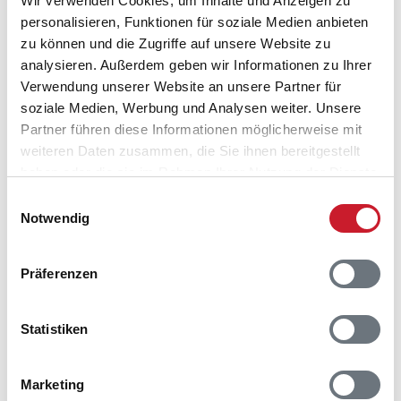
Wir verwenden Cookies, um Inhalte und Anzeigen zu
von Blokhus sind die weißen Badehäuschen. In der
personalisieren, Funktionen für soziale Medien anbieten
Hauptsaison sind am Strand Rettungsschwimmer vor
zu können und die Zugriffe auf unsere Website zu
Ort. Surfer lieben die hervorragenden
analysieren. Außerdem geben wir Informationen zu Ihrer
Windbedingungen. Selbst nach einem Sturm lohnt sich
Verwendung unserer Website an unsere Partner für
ein Strandbesuch. Denn dann sind die Chancen auf
soziale Medien, Werbung und Analysen weiter. Unsere
einen Bernsteinfund besonders günstig. Doch auch
Partner führen diese Informationen möglicherweise mit
sonst hat Blokhus alles, was Sie sich für einen
weiteren Daten zusammen, die Sie ihnen bereitgestellt
gelungenen Urlaub wünschen. Cafés und Restaurants
haben oder die sie im Rahmen Ihrer Nutzung der Dienste
gibt es hier ebenso ausreichend wie
gesammelt haben.
Einkaufsmöglichkeiten. Während der Sommermonate
Einwilligungsauswahl
Notwendig
finden zahlreiche Veranstaltungen, wie Konzerte statt.
Präferenzen
Statistiken
Marketing