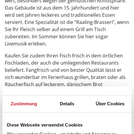
wert, besonders wegen der gemütlichen Atmosphäre.
Das Gebäude ist aus dem 15. Jahrhundert und hier
wird seit Jahren leckeres und traditionelles Essen
serviert. Eine Spezialität ist die “Raaling-Brasseri”, wenn
Sie Ihr Fleisch selber auf einem Grill am Tisch
zubereiten. Im Sommer können Sie hier sogar
Livemusik erleben.
Kaufen Sie zudem Ihren Fisch frisch in dem örtlichen
Fischladen, der auch die umliegenden Restaurants
beliefert. Fangfrisch und von bester Qualität lässt er
sich wunderbar im Ferienhaus grillen, braten oder als
Räucherfisch auf leckerem, dänischem Brot
verspeisen. Auch die eigen hergestellten
Fischfrikadellen sollten probiert oder das
Zustimmung
Details
Über Cookies
Mittagsangebot, zum Mitnehmen an den Strand,
bestellt werden.
Houer Kunsthandwerk
Diese Webseite verwendet Cookies