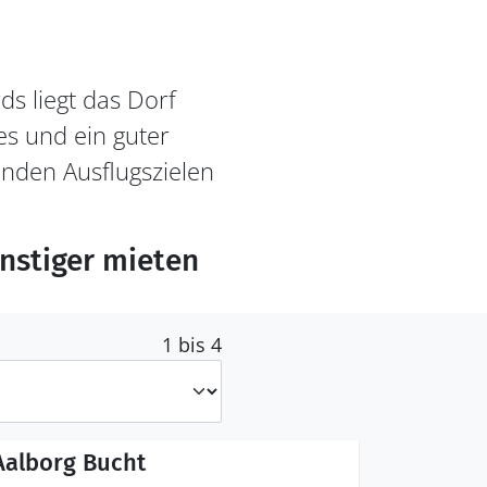
s liegt das Dorf
es und ein guter
nden Ausflugszielen
ünstiger mieten
1 bis 4
Aalborg Bucht