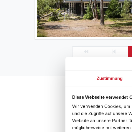
Zustimmung
Das Dorf Helbersko
Diese Webseite verwendet 
Werfen Sie im Dorf Helb
ist ein sogenanntes Win
Wir verwenden Cookies, um I
und die Zugriffe auf unsere 
Versammlungsplatz der
Website an unsere Partner fü
schöne Aussicht auf di
möglicherweise mit weiteren
zwischen dem alten Dorf 