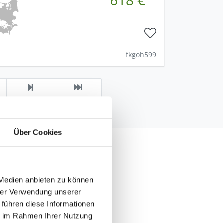
fkgoh599
Über Cookies
 200 Jahren. Helberskov
nd den
 Medien anbieten zu können
hrer Verwendung unserer
 Bjerget hat man eine
 führen diese Informationen
erskov Strand liegt
ie im Rahmen Ihrer Nutzung
t es auf jeden Fall viel