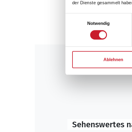
der Dienste gesammelt habe
Privatsphäre - genau da
ermöglicht viele schöne
Einwilligungsauswahl
noch längere Geschichte
Notwendig
Jahren. Nächstgrößerer 
Ablehnen
Sehenswertes n