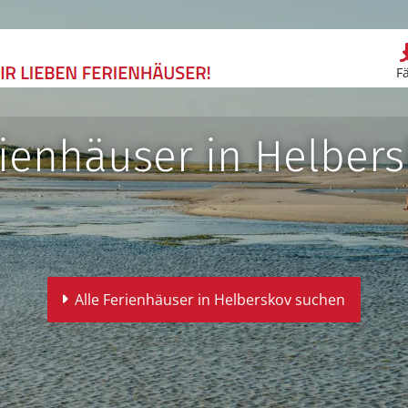
F
ienhäuser in Helber
Alle Ferienhäuser in Helberskov suchen