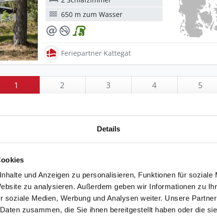
650 m zum Wasser
Feriepartner Kattegat
1
2
3
4
5
Details
v
Cookies
erskov einen Blick zurück in die Geschichte vor rund
keldorf mit Höfen, die sich um den alten Dorfteich u
nhalte und Anzeigen zu personalisieren, Funktionen für soziale
Website zu analysieren. Außerdem geben wir Informationen zu I
 Dorfbewohner gruppieren. Vom nahegelegenen Hügel
r soziale Medien, Werbung und Analysen weiter. Unsere Partner
e Natur des
Himmerlandes
. Das Ferienhausgebiet Helb
 Daten zusammen, die Sie ihnen bereitgestellt haben oder die s
und der Küste. Es ist geprägt durch viel Wald, hier gib