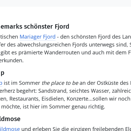
nemarks schönster Fjord
stischen
Mariager Fjord
- den schönsten Fjord des Land
r des abwechslungsreichen Fjords unterwegs sind, S
s gibt es prämierte Wanderrouten und auch mit dem Fa
 erkunden.
up
p
ist im Sommer
the place to be
an der Ostküste des 
rherz begehrt: Sandstrand, seichtes Wasser, zahlrei
n, Restaurants, Eisdielen, Konzerte...sollen wir no
 möchte, ist hier im Sommer genau richtig.
ildmose
 Vildmose
und erleben Sie die einzigen freilebenden E