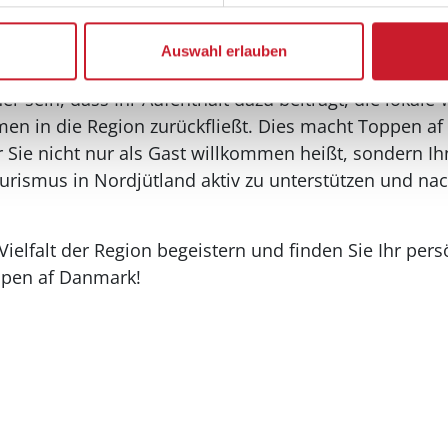
gelegene Ferienhäuser und -wohnungen in Skag
die das authentische Leben an der Spitze D
Auswahl erlauben
möchten. Gleichzeitig können Sie durch die
 sein, dass Ihr Aufenthalt dazu beiträgt, die lokale 
men in die Region zurückfließt. Dies macht Toppen 
 Sie nicht nur als Gast willkommen heißt, sondern Ih
ourismus in Nordjütland aktiv zu unterstützen und na
Vielfalt der Region begeistern und finden Sie Ihr pers
ppen af Danmark!