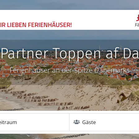
F
 Partner Toppen af D
Ferienhäuser an der Spitze Dänemarks
eitraum
Gäste