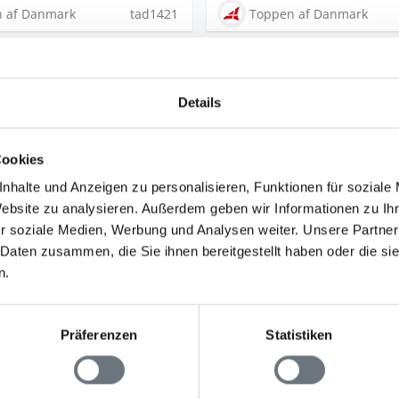
 af Danmark
tad1421
Toppen af Danmark
Ferienhäuser von Toppen anzeigen
Details
Cookies
nhalte und Anzeigen zu personalisieren, Funktionen für soziale
Der lokale Tourismusverband hat über 100 Jah
Website zu analysieren. Außerdem geben wir Informationen zu I
Region und vermietet seit über 30 Jahren al
r soziale Medien, Werbung und Analysen weiter. Unsere Partner
 Daten zusammen, die Sie ihnen bereitgestellt haben oder die s
Ferienhäuser von
Skagen
im Norden bis Lyng
n.
regionalen Büros befinden sich in Skagen un
Bei unserem Partner profitieren Sie von eine
Präferenzen
Statistiken
authentischen Auswahl an
Ferienhäusern in
die Kultur als auch die Schönheit der Umgeb
widerspiegeln.Toppen af Danmark bietet stilv