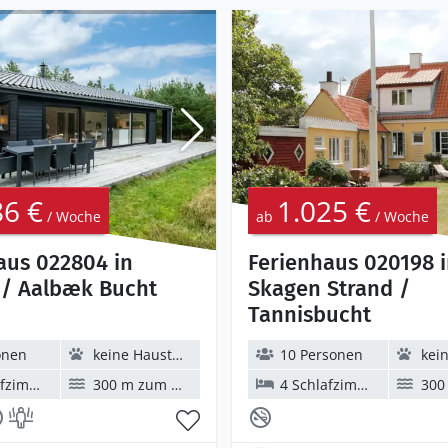
86 €
1.025 €
/ Woche
ab
/ Woche
aus 022804 in
Ferienhaus 020198 
/ Aalbæk Bucht
Skagen Strand /
Tannisbucht
onen
keine Haustiere
10 Personen
keine
zimmer
300 m zum Wasser
4 Schlafzimmer
300 m