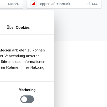
tad880
Toppen af Danmark
tad1444
Über Cookies
 Medien anbieten zu können
re Erfahrung in der
hrer Verwendung unserer
s Toppen af Danmark
 führen diese Informationen
ie im Rahmen Ihrer Nutzung
så im Süden. Die
d
Sæby
.
r besonders
Marketing
 Dänemark
, die sowohl
ung von Skagen
olle und zentral