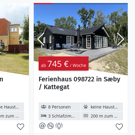
745 €
ab
/ Woche
in
Ferienhaus 098722 in Sæby
/ Kattegat
 Haustiere
8 Personen
keine Haustiere
 zum Wasser
3 Schlafzimmer
200 m zum Wasser