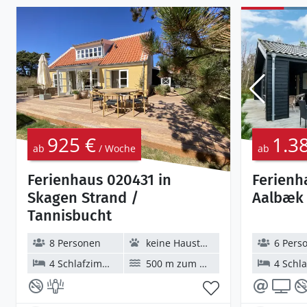
925 €
1.3
ab
/ Woche
ab
Ferienhaus 020431 in
Ferienh
Skagen Strand /
Aalbæk 
Tannisbucht
8 Personen
keine Haustiere
6 Pers
4 Schlafzimmer
500 m zum Wasser
4 Schlaf