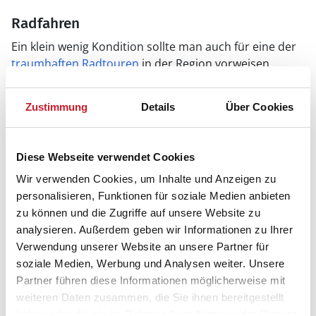
Radfahren
Ein klein wenig Kondition sollte man auch für eine der
traumhaften Radtouren
in der Region vorweisen
können - der stetige Westwind verlangt selbst geübten
Radlern durchaus etwas ab! Über sehr gut ausgebaute
Zustimmung
Details
Über Cookies
Rad- und Wanderwege geht es hier durch eine
herrliche Natur, die man auf diese Art besonders gut
genießen kann.
Diese Webseite verwendet Cookies
Wir verwenden Cookies, um Inhalte und Anzeigen zu
personalisieren, Funktionen für soziale Medien anbieten
zu können und die Zugriffe auf unsere Website zu
analysieren. Außerdem geben wir Informationen zu Ihrer
Verwendung unserer Website an unsere Partner für
soziale Medien, Werbung und Analysen weiter. Unsere
Partner führen diese Informationen möglicherweise mit
weiteren Daten zusammen, die Sie ihnen bereitgestellt
haben oder die sie im Rahmen Ihrer Nutzung der Dienste