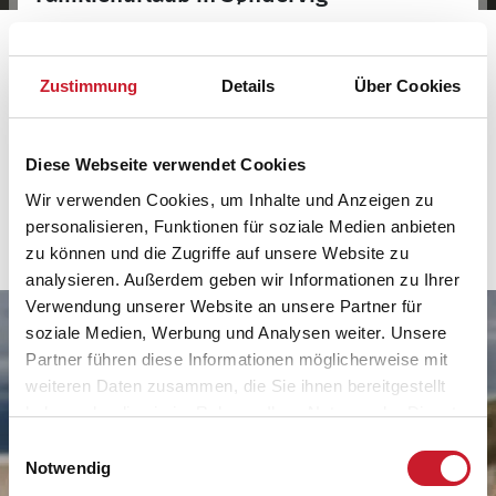
Buchen Sie einen Familienurlaub in Søndervig in
einem schicken Ferienhaus. Finden Sie
familienfreundliche Ferienhäuser in Søndervig und
Zustimmung
Details
Über Cookies
genießen Sie die Nordseeküste und Natur nördlich
von Hvide Sande.
Diese Webseite verwendet Cookies
Mehr zum Familienurlaub in Søndervig
Wir verwenden Cookies, um Inhalte und Anzeigen zu
personalisieren, Funktionen für soziale Medien anbieten
zu können und die Zugriffe auf unsere Website zu
analysieren. Außerdem geben wir Informationen zu Ihrer
Verwendung unserer Website an unsere Partner für
soziale Medien, Werbung und Analysen weiter. Unsere
Partner führen diese Informationen möglicherweise mit
weiteren Daten zusammen, die Sie ihnen bereitgestellt
haben oder die sie im Rahmen Ihrer Nutzung der Dienste
gesammelt haben.
Einwilligungsauswahl
Notwendig