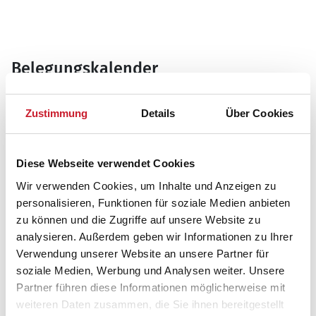
Belegungskalender
Reisedauer auswählen
Zustimmung
Details
Über Cookies
Anzahl Reisende auswählen
Anreisetag im Belegungskalender anklicken
Sie bekommen Verfügbarkeit und Preis angezeigt
Diese Webseite verwendet Cookies
Wir verwenden Cookies, um Inhalte und Anzeigen zu
Bitte beachten Sie, dass sich bei Änderungen des
Reisezeitraumes auch Änderungen bei der
personalisieren, Funktionen für soziale Medien anbieten
Hausbeschreibung und/oder der Ausstattung ergeben
zu können und die Zugriffe auf unsere Website zu
können.
analysieren. Außerdem geben wir Informationen zu Ihrer
Verwendung unserer Website an unsere Partner für
Reisedauer
Anzahl Reisende
soziale Medien, Werbung und Analysen weiter. Unsere
Partner führen diese Informationen möglicherweise mit
weiteren Daten zusammen, die Sie ihnen bereitgestellt
frei
belegt
gewählter Zeitraum