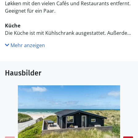
Løkken mit den vielen Cafés und Restaurants entfernt.
Geeignet für ein Paar.
Küche
Die Küche ist mit Kühlschrank ausgestattet. Außerdem
gibt es 4 Induktions-Kochzonen, Umluftofen sowie
Mehr anzeigen
Geschirrspüler.
WC und Bad
Es gibt 1 Badezimmer mit Duschnische und 1 Toilette..
Hausbilder
Fußbodenheizung in 1 Badezimmer.
Draußen
. Die Entfernung zum Meer beträgt 50 m. Die nächste
Einkaufsmöglichkeit liegt 900 m entfernt. Es steht ein
offenes Terrassenareal zur Verfügung. Außerdem gibt
es überdachte Terrasse. Parkplatz auf dem
Grundstück.