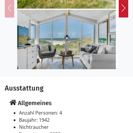
Einrichtung
Das Ferienhaus eignet sich für 4 Personen. 2 der
Schlafplätze eignen sich jedoch nur für größere Kinder
(4-11 Jahre). Die Ferienunterkunft hat eine Wohnfläche
von 46 m² und wurde 1942 gebaut. 2023 wurde die
Ferienunterkunft renoviert. Haustiere dürfen nicht
mitgebracht werden. In der Ferienunterkunft ist eine
energiesparender Luft zu Luft Wärmepumpe installiert.
Fußbodenheizung in allen Klinkerböden.
Schlafverhältnisse
Es gibt einen Schlafraum. 2 Schlafplätze in einem
Ausstattung
Doppelbett.2 Schlafplätze im Alkoven. 2 von diesen
Schlafplätzen befinden sich im Wohnzimmer.
Allgemeines
Multimedien
Anzahl Personen: 4
In der Ferienunterkunft gibt es 1 Fernseher mit Smart-
Baujahr: 1942
TV. Mindestens 4 dänische Fernsehsender. Mindestens
Nichtraucher