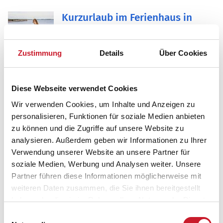
Kurzurlaub im Ferienhaus in
Dänemark
23.07.2026 – In den Kurzurlaub nach
Dänemark ins Ferienhaus an die Nordsee-
Zustimmung
Details
Über Cookies
oder Ostseeküste für ein verlängertes
Wochenende zu einem günstigen Preis!
Diese Webseite verwendet Cookies
Dänemark Reiseführer
Wir verwenden Cookies, um Inhalte und Anzeigen zu
23.07.2026 – Informationen zur Einreise,
personalisieren, Funktionen für soziale Medien anbieten
Tipps und Hinweise zum Ferienhaus lassen
zu können und die Zugriffe auf unsere Website zu
Sie gut in den Urlaub starten. Im
Reiseführer finden Sie Wichtiges zu
analysieren. Außerdem geben wir Informationen zu Ihrer
Dänemark
Verwendung unserer Website an unsere Partner für
soziale Medien, Werbung und Analysen weiter. Unsere
Ferienhäuser von Feriepartner
Partner führen diese Informationen möglicherweise mit
Bornholm
weiteren Daten zusammen, die Sie ihnen bereitgestellt
23.07.2026 – Seit vielen Jahren vermietet
haben oder die sie im Rahmen Ihrer Nutzung der Dienste
Feriepartner Bornholm auf der Ostseeinsel
gesammelt haben.
Einwilligungsauswahl
Bornholm Ferienhäuser. Anfahrt zur