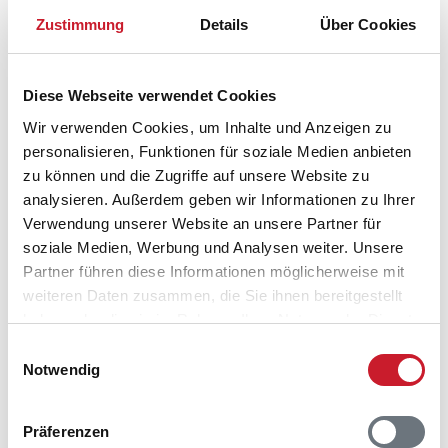
hiesige Küste lockt nicht nur Badelustige und
Zustimmung
Details
Über Cookies
Sonnenanbeter an den Sandstrand, sondern auch
viele Angler, die nach Meerforellen und im Frühjahr
nach Hornhechten Ausschau halten.
Diese Webseite verwendet Cookies
Radtouren ab Hummingen im Süden
Wir verwenden Cookies, um Inhalte und Anzeigen zu
personalisieren, Funktionen für soziale Medien anbieten
Lollands
zu können und die Zugriffe auf unsere Website zu
Der Nationalradweg 8 verläuft auf dem Deich an
analysieren. Außerdem geben wir Informationen zu Ihrer
Lollands Südküste. Ausflugsziele im Westen sind die
Verwendung unserer Website an unsere Partner für
Wälder Lindelse Skov und Vindeholme Skov, die sich
soziale Medien, Werbung und Analysen weiter. Unsere
für Spaziergang und Picknick empfehlen, und das
Partner führen diese Informationen möglicherweise mit
Vogelreservat bei Næsby Strand, wo viele Greifvögel zu
weiteren Daten zusammen, die Sie ihnen bereitgestellt
beobachten sind. Im Osten können Sie
Kramnitze
und
haben oder die sie im Rahmen Ihrer Nutzung der Dienste
das Ferienzentrum Lalandia besuchen sowie hinter
gesammelt haben.
Einwilligungsauswahl
Rødbyhavn die Baustelle der neuen Tunnelverbindung
Notwendig
nach Fehmarn inspizieren. Bei starkem Gegenwind
sollten Sie die Tour nicht zu lang berechnen.
Landeinwärts ist bei der Kirche von Tillitse Lollands
Präferenzen