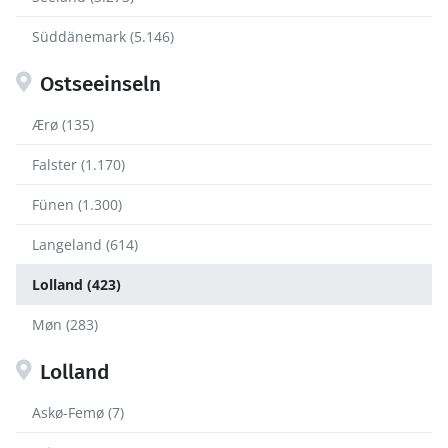
Süddänemark (5.146)
Ostseeinseln
Ærø (135)
Falster (1.170)
Fünen (1.300)
Langeland (614)
Lolland (423)
Møn (283)
Lolland
Askø-Femø (7)