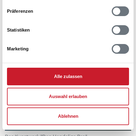
Tanzvorstellungen statt. Auf insgesamt 5 Bühnen wird
im Aarhus Theater ein abwechslungsreiches
Präferenzen
Programm präsentiert. Puppenspiel auf höchstem
Niveau können Sie im Teater Refleksion bestaunen.
Statistiken
Marketing
Alle zulassen
Auswahl erlauben
Ablehnen