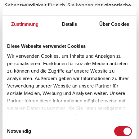
Sehenswürdigkeit für sich. Sie können das gigantische
farbenprächtige Kunstwerk betreten und einen
Panoramablick in allen Farben des Spektrums auf
Zustimmung
Details
Über Cookies
Aarhus genießen. Weitere sehenswerte
Kunstausstellungen präsentieren das
Kulturproduktionscenter Godsbanen sowie die
Diese Webseite verwendet Cookies
Kunsthalle Aarhus.
Wir verwenden Cookies, um Inhalte und Anzeigen zu
Theater und Musik in Aarhus
personalisieren, Funktionen für soziale Medien anbieten
zu können und die Zugriffe auf unsere Website zu
Wenn Sie Theateraufführungen mögen, werden Sie
analysieren. Außerdem geben wir Informationen zu Ihrer
Aarhus lieben! Neben großen Theatersälen, die
Verwendung unserer Website an unsere Partner für
klassische Dramen und große Stücke zeigen, gibt es
soziale Medien, Werbung und Analysen weiter. Unsere
eine Menge kleinerer Bühnen, die sich auf
Partner führen diese Informationen möglicherweise mit
experimentelle Dramatik spezialisiert haben. Das
weiteren Daten zusammen, die Sie ihnen bereitgestellt
Teatret Gruppe 38 zeigt Aufführungen auf Dänisch und
haben oder die sie im Rahmen Ihrer Nutzung der Dienste
Englisch. Einzigartig in Dänemark ist das Papiertheater
gesammelt haben.
im Theater Svalegangen. In der Aarhuser Konzerthalle
Einwilligungsauswahl
Notwendig
finden neben Musikvorführungen auch Opern und