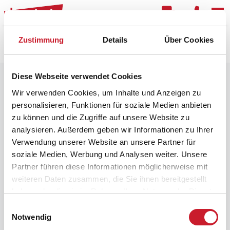
Kar
Zustimmung
Details
Über Cookies
Raster
Filter
Diese Webseite verwendet Cookies
Wir verwenden Cookies, um Inhalte und Anzeigen zu
personalisieren, Funktionen für soziale Medien anbieten
zu können und die Zugriffe auf unsere Website zu
analysieren. Außerdem geben wir Informationen zu Ihrer
Verwendung unserer Website an unsere Partner für
soziale Medien, Werbung und Analysen weiter. Unsere
Partner führen diese Informationen möglicherweise mit
weiteren Daten zusammen, die Sie ihnen bereitgestellt
haben oder die sie im Rahmen Ihrer Nutzung der Dienste
gesammelt haben.
Einwilligungsauswahl
Notwendig