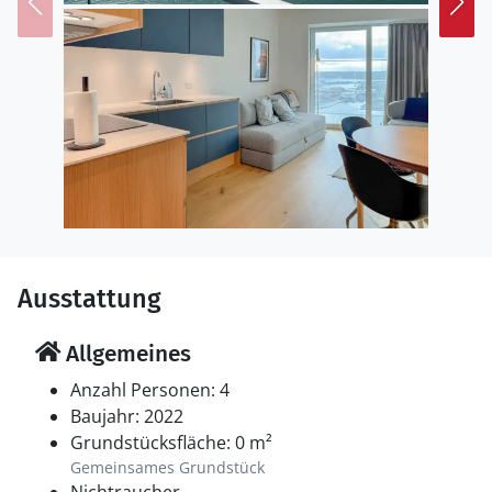
in den Meerwasserbädern mit Blick auf die Bucht.
Besuchen Sie zudem das ARoS Kunstmuseum, das
Freilichtmuseum Den Gamle By und das pulsierende
Stadtzentrum mit seinen Boutiquen und Cafés.
Ausstattung
Allgemeines
Anzahl Personen: 4
Baujahr: 2022
Grundstücksfläche: 0 m²
Gemeinsames Grundstück