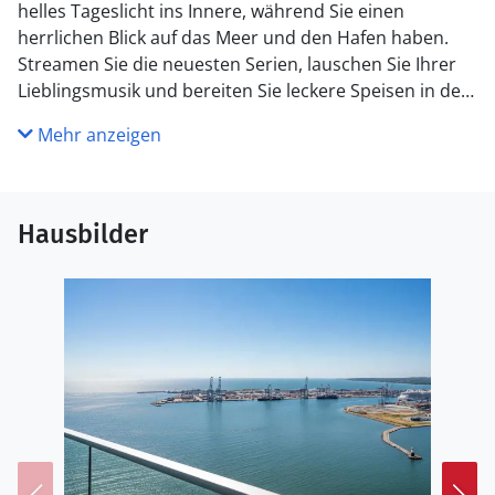
helles Tageslicht ins Innere, während Sie einen
herrlichen Blick auf das Meer und den Hafen haben.
Streamen Sie die neuesten Serien, lauschen Sie Ihrer
Lieblingsmusik und bereiten Sie leckere Speisen in der
praktischen Küche zu.
Mehr anzeigen
Genießen Sie im Sonnenschein eine duftende Tasse
Kaffee auf dem Balkon und den atemberaubenden
Blick auf die Skyline von Aarhus. Am Abend lädt der
Hausbilder
Balkon dazu ein, den Tag mit einem Glas Wein
ausklingen zu lassen, während die Sonne langsam im
Meer versinkt.
Das Meer liegt direkt vor Ihrer Haustür und lädt zu
Spaziergängen entlang der modernen Promenade von
Aarhus Ø ein, wo sich Architektur und urbanes Leben
auf faszinierende Weise verbinden. Genießen Sie den
maritimen Charme des Hafens, probieren Sie frischen
Fisch in den gemütlichen Lokalen oder entspannen Sie