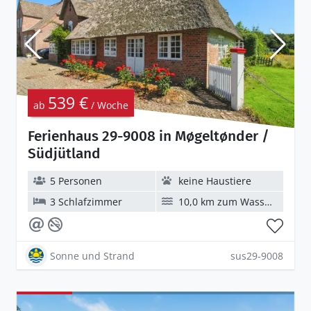
539 €
ab
/ Woche
Ferienhaus 29-9008 in Møgeltønder /
Südjütland
5 Personen
keine Haustiere
3 Schlafzimmer
10,0 km zum Wasser
Sonne und Strand
sus29-9008