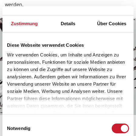
werden.
Zustimmung
Details
Über Cookies
Diese Webseite verwendet Cookies
Wir verwenden Cookies, um Inhalte und Anzeigen zu
personalisieren, Funktionen für soziale Medien anbieten
zu können und die Zugriffe auf unsere Website zu
analysieren. Außerdem geben wir Informationen zu Ihrer
Verwendung unserer Website an unsere Partner für
Lebensraum Wattenmeer – ein
soziale Medien, Werbung und Analysen weiter. Unsere
Partner führen diese Informationen möglicherweise mit
Paradies für Tiere in Dänemark
weiteren Daten zusammen, die Sie ihnen bereitgestellt
haben oder die sie im Rahmen Ihrer Nutzung der Dienste
gesammelt haben.
Vogelzug bei Ribe
Einwilligungsauswahl
Notwendig