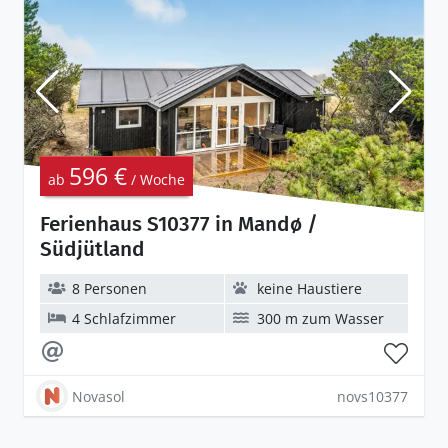
596 €
ab
/ Woche
Ferienhaus S10377 in Mandø /
Südjütland
8 Personen
keine Haustiere
4 Schlafzimmer
300 m zum Wasser
Novasol
novs10377