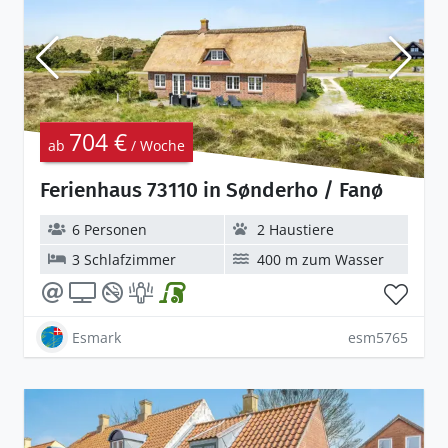
704 €
ab
/ Woche
Ferienhaus 73110 in Sønderho / Fanø
6 Personen
2 Haustiere
3 Schlafzimmer
400 m zum Wasser
Esmark
esm5765