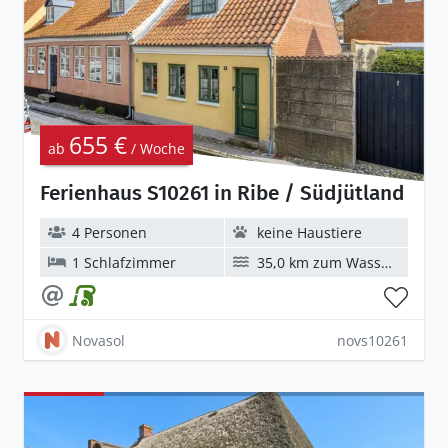
655 €
ab
/ Woche
Ferienhaus S10261 in Ribe / Südjütland
4 Personen
keine Haustiere
1 Schlafzimmer
35,0 km zum Wasser
Novasol
novs10261