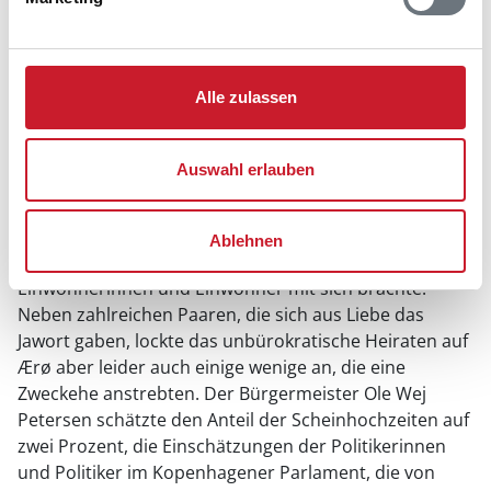
Paaren waren die Standesämter auf Ærø bekannt.
Lediglich die Pässe und gegebenenfalls
Aufenthaltsbewilligungen waren vorzulegen, dazu
Alle zulassen
gesellten sich moderate Kosten und sehr kurze
Wartefristen von nur wenigen Tagen. Zudem bietet die
Insel ein traumhaftes Ambiente für Hochzeiten mit
Auswahl erlauben
ihrem malerischen Hauptort Ærøskøbing und ihren
romantischen Stränden. Nicht zuletzt deswegen hatte
sich auf Ærø ein reger Hochzeitstourismus entwickelt,
Ablehnen
der die Insel belebte und Wohlstand für die
Einwohnerinnen und Einwohner mit sich brachte.
Neben zahlreichen Paaren, die sich aus Liebe das
Jawort gaben, lockte das unbürokratische Heiraten auf
Ærø aber leider auch einige wenige an, die eine
Zweckehe anstrebten. Der Bürgermeister Ole Wej
Petersen schätzte den Anteil der Scheinhochzeiten auf
zwei Prozent, die Einschätzungen der Politikerinnen
und Politiker im Kopenhagener Parlament, die von