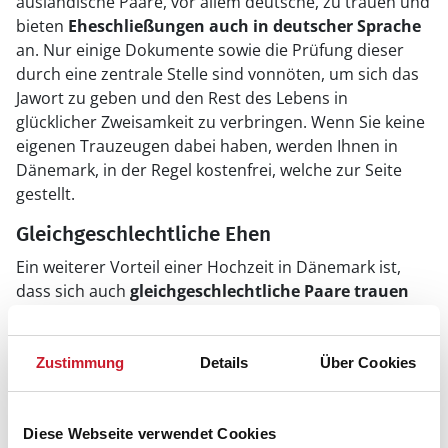
ausländische Paare, vor allem deutsche, zu trauen und
bieten
Eheschließungen auch in deutscher Sprache
an. Nur einige Dokumente sowie die Prüfung dieser
durch eine zentrale Stelle sind vonnöten, um sich das
Jawort zu geben und den Rest des Lebens in
glücklicher Zweisamkeit zu verbringen. Wenn Sie keine
eigenen Trauzeugen dabei haben, werden Ihnen in
Dänemark, in der Regel kostenfrei, welche zur Seite
gestellt.
Gleichgeschlechtliche Ehen
Ein weiterer Vorteil einer Hochzeit in Dänemark ist,
dass sich auch
gleichgeschlechtliche Paare trauen
lassen
können. Diese Ehen werden zwar ausschließlich
in den Ländern anerkannt, in denen sie auch legal sind,
jedoch können auf diese Weise auch homosexuelle
Zustimmung
Details
Über Cookies
Paare eine wundervolle echte Zeremonie erleben und
müssen nicht auf Ersatzangebote ausweichen.
Diese Webseite verwendet Cookies