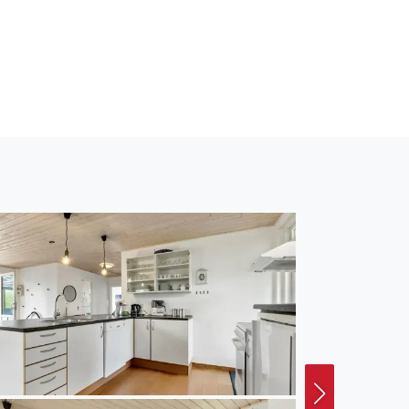
ine große Rasenfläche
ne Kinder werden den
 Fußballturnier
berdachte Terrasse
nd die Seele baumeln
 euch hier gerne
gen der Natur lauschen.
s. Binnen kurzer Zeit
hen kinderfreundlich. Er
ch Wälder, Felder und
 und laden zu
enswürdigkeiten zählen