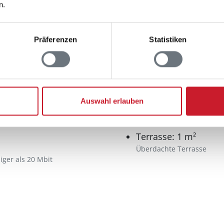
n.
Präferenzen
Statistiken
Aussenbereich
Auswahl erlauben
Gartenmöbel
ernsehen
Grill
Terrasse: 1 m²
Überdachte Terrasse
iger als 20 Mbit