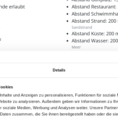
nde erlaubt
Abstand Restaurant:
Abstand Schwimmhal
Abstand Strand: 200
5
Sandstrand
Abstand Küste: 200 
²
Abstand Wasser: 20
Meer
Schlafbereich
Anzahl Doppelbetten
Details
140x200 cm
180 x 200
Cookies
Bad
nhalte und Anzeigen zu personalisieren, Funktionen für soziale
Anzahl Duschen: 1
Website zu analysieren. Außerdem geben wir Informationen zu I
Anzahl Toiletten: 1
r soziale Medien, Werbung und Analysen weiter. Unsere Partner
 Daten zusammen, die Sie ihnen bereitgestellt haben oder die s