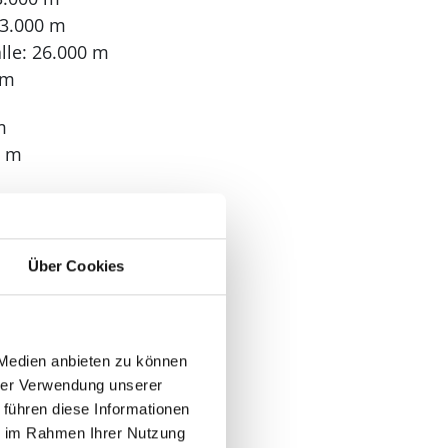
 3.000 m
le: 26.000 m
 m
m
0 m
: 3
Über Cookies
 Medien anbieten zu können
hrer Verwendung unserer
 führen diese Informationen
ie im Rahmen Ihrer Nutzung