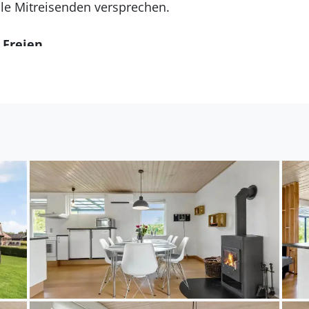
le Mitreisenden versprechen.
 Freien
egt auf einem ansprechenden Grundstück, das durch e
bestens zum Ballspielen und Umhertollen eignet. Dei
ügt spielen und das ein oder andere familieninterne
h ziehst du dich mit deinen Lieben auf die schöne, ü
h Herzenslust grillen, kühle Erfrischungen genießen u
chdem die Sonne längst untergegangen ist, werdet ihr
me Gesellschaft und die Ruhe genießen und den Klän
bung
auliches Ferienhausgebiet an der Küste Norddjursland
schersiedlung Fjellerup. Der Strand gilt als ausgesproc
nd sandigen Untergrund. Die Natur ringsum wird dur
Zahllose Wege und Pfade führen durch die Landschaft
en und Wanderungen ein. Zu den nahegelegenen Seh