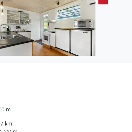
äufe kannst du im
ürfen deine Kinder auf
nten Ortschaft Fjellerup
heiten. Rund eine halbe
tadt Grenaa, in dem ihr
 Der größte
unde Fahrzeit vom
zum strahlen. Tropische
t 30 Minuten abseits
celand, dem
istert große und kleine
000 m
27 km
3.000 m