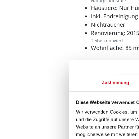
Naturgrundstück
Haustiere: Nur Hu
Inkl. Endreinigung
Nichtraucher
Renovierung: 201
Teilw. renoviert
Wohnfläche: 85 m
Wohnbereich
Kaminofen
Zustimmung
Diese Webseite verwendet 
Küche
Wir verwenden Cookies, um I
Dunstabzug
und die Zugriffe auf unsere 
Extra Backofen
Website an unsere Partner fü
Geschirrspüler
möglicherweise mit weiteren