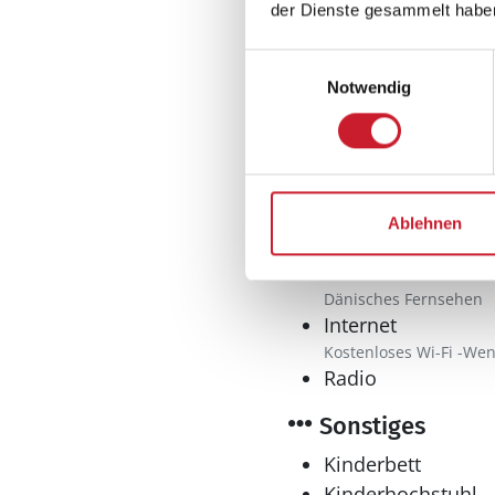
Herd
der Dienste gesammelt habe
Kaffeemaschine
Einwilligungsauswahl
Kühlschrank l
Notwendig
Mikrowelle
Tiefkühler: 100 l
Wasserkocher
Multimedia
Ablehnen
CD-Player
Internationales F
Dänisches Fernsehen
Internet
Kostenloses Wi-Fi -Wen
Radio
Sonstiges
Kinderbett
Kinderhochstuhl