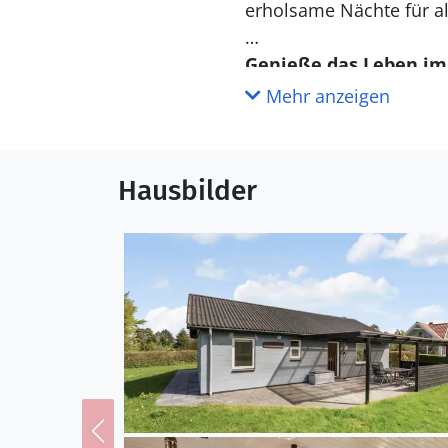
erholsame Nächte für al
Genieße das Leben im
Dein Urlaubsdomizil li
Mehr anzeigen
geprägt wird, die sich 
gesamten Tag über vergn
ausfechten. Allabendlic
Hausbilder
zurück, auf der ihr nac
lassen könnt. Selbst na
aufhalten, die angeneh
Entdecke deine Umge
Skovgårde ist ein besch
erreichst du die alte Fi
bietet flaches Wasser u
Heideflächen geprägt. 
Radtouren, Spaziergäng