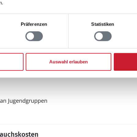
n.
Aussenbereich
Präferenzen
Statistiken
hen
Gartenmöbel
Grill
Grill
komb. Außenkamin/Grill
Terrasse: 1
Auswahl erlauben
 an Jugendgruppen
rauchskosten