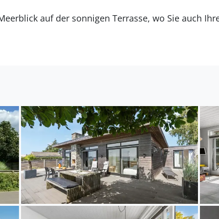
eerblick auf der sonnigen Terrasse, wo Sie auch Ihr
rische Luft auf sich wirken lassen können. Nutzen Sie 
 und genießen Sie saftige Steaks und frische Salate.
Strand die Küste entlang oder nehmen Sie ein erfris
legene Kalø Schlossruine, die einen faszinierenden E
ietet. Für einen Tagesausflug ist Aarhus, Dänemarks 
eichbar und lockt mit einer Vielzahl an kulturellen u