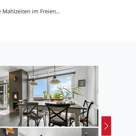
e Mahlzeiten im Freien
den Grill für gesellige
chendes Bad im Meer.
inblick in die
zweitgrößte Stadt,
nd kulinarischen