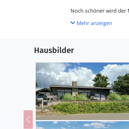
Noch schöner wird der M
genießen und dabei die f
Mehr anzeigen
Abende mit Ihrer Familie
Spazieren Sie am Følle 
Hausbilder
Erkunden Sie die nahe ge
Geschichte der Region b
schnell mit dem Auto err
Erlebnissen.