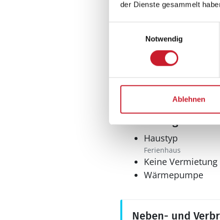
Tiefkühler: 0 l
der Dienste gesammelt habe
Tiefkühlschrank
Einwilligungsauswahl
Multimedia
Notwendig
Deutsches Fernse
Internet
WLAN
Ablehnen
Sonstiges
Haustyp
Ferienhaus
Keine Vermietung
Wärmepumpe
Neben- und Verb