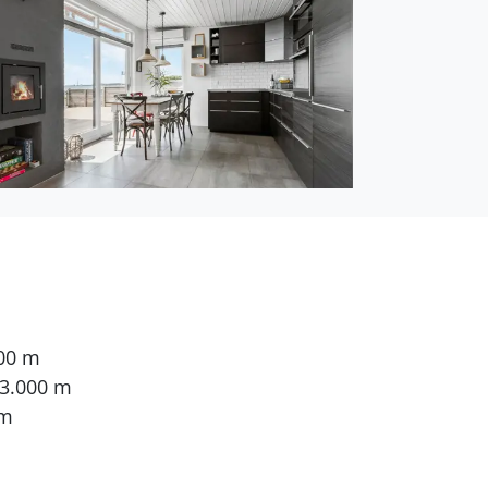
000 m
 3.000 m
 m