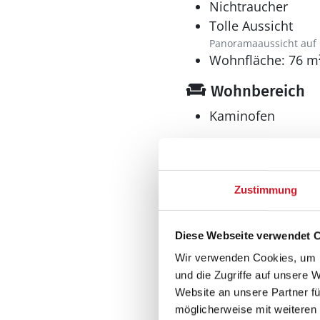
Nichtraucher
Tolle Aussicht
Panoramaaussicht auf
Wohnfläche: 76 m
Wohnbereich
Kaminofen
Küche
Dunstabzug
Zustimmung
Geschirrspüler
Herd
Diese Webseite verwendet 
Holzherd
Wir verwenden Cookies, um I
Kaffeemaschine
und die Zugriffe auf unsere 
Kühlschrank
Website an unsere Partner fü
Mikrowelle
möglicherweise mit weiteren