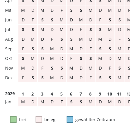
S
S
M
D
M
D
F
S
S
M
D
M
M
D
M
D
F
S
S
M
D
M
D
F
D
F
S
S
M
D
M
D
F
S
S
M
S
S
M
D
M
D
F
S
S
M
D
M
D
M
D
F
S
S
M
D
M
D
F
S
F
S
S
M
D
M
D
F
S
S
M
D
S
M
D
M
D
F
S
S
M
D
M
D
M
D
F
S
S
M
D
M
D
F
S
S
F
S
S
M
D
M
D
F
S
S
M
D
2029
1
2
3
4
5
6
7
8
9
10
11
12
M
D
M
D
F
S
S
M
D
M
D
F
frei
belegt
gewählter Zeitraum