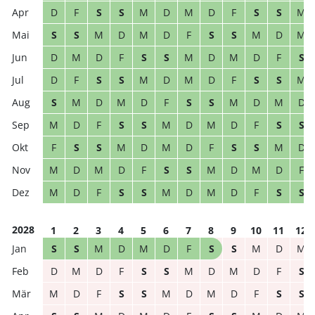
D
F
S
S
M
D
M
D
F
S
S
M
S
S
M
D
M
D
F
S
S
M
D
M
D
M
D
F
S
S
M
D
M
D
F
S
D
F
S
S
M
D
M
D
F
S
S
M
S
M
D
M
D
F
S
S
M
D
M
D
M
D
F
S
S
M
D
M
D
F
S
S
F
S
S
M
D
M
D
F
S
S
M
D
M
D
M
D
F
S
S
M
D
M
D
F
M
D
F
S
S
M
D
M
D
F
S
S
2028
1
2
3
4
5
6
7
8
9
10
11
12
S
S
M
D
M
D
F
S
S
M
D
M
D
M
D
F
S
S
M
D
M
D
F
S
M
D
F
S
S
M
D
M
D
F
S
S