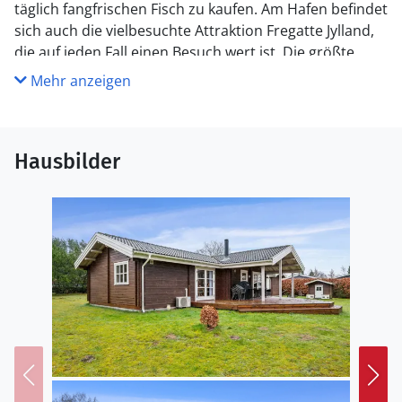
täglich fangfrischen Fisch zu kaufen. Am Hafen befindet
sich auch die vielbesuchte Attraktion Fregatte Jylland,
die auf jeden Fall einen Besuch wert ist. Die größte
Vergnügungspark Skandinaviens, Djurs Sommerland
Mehr anzeigen
liegt nur ca. eine halbe Autostunde vom Ferienhaus
entfernt. Hier finden Sie Unterhaltung für die ganze
Familie, ob jung oder alt.
Hausbilder