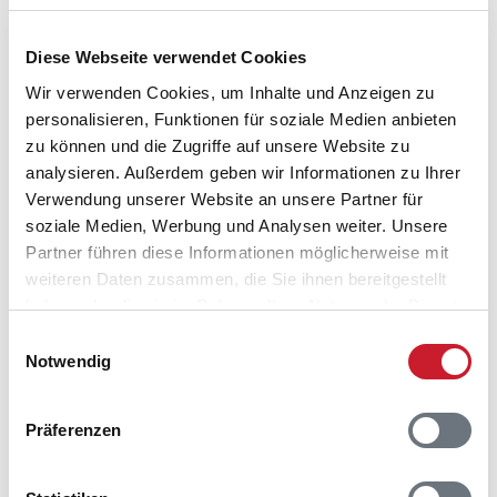
Diese Webseite verwendet Cookies
Wir verwenden Cookies, um Inhalte und Anzeigen zu
personalisieren, Funktionen für soziale Medien anbieten
zu können und die Zugriffe auf unsere Website zu
analysieren. Außerdem geben wir Informationen zu Ihrer
Belegungskalender
Verwendung unserer Website an unsere Partner für
soziale Medien, Werbung und Analysen weiter. Unsere
Reisedauer auswählen
Partner führen diese Informationen möglicherweise mit
Anzahl Reisende auswählen
weiteren Daten zusammen, die Sie ihnen bereitgestellt
Anreisetag im Belegungskalender anklicken
haben oder die sie im Rahmen Ihrer Nutzung der Dienste
Sie bekommen Verfügbarkeit und Preis angezeigt
gesammelt haben.
Einwilligungsauswahl
Notwendig
Bitte beachten Sie, dass sich bei Änderungen des
Reisezeitraumes auch Änderungen bei der
Hausbeschreibung und/oder der Ausstattung ergeben
Präferenzen
können.
Reisedauer
Anzahl Reisende