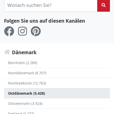
Suc
Folgen Sie uns auf diesen Kanälen
Dänemark
Bornholm (2.289)
Norddänemark (8.707)
Nordseeküste (12.763)
Ostdänemark (5.428)
Ostseeinseln (3.924)
Seeland (3.277)