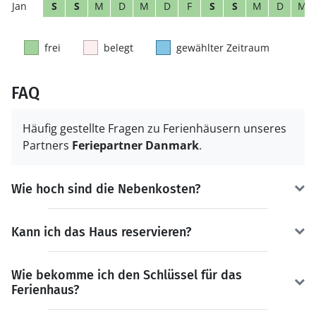
S
S
M
D
M
D
F
S
S
M
D
M
frei
belegt
gewählter Zeitraum
FAQ
Häufig gestellte Fragen zu Ferienhäusern unseres
Partners
Feriepartner Danmark
.
Wie hoch sind die Nebenkosten?
Kann ich das Haus reservieren?
Wie bekomme ich den Schlüssel für das
Ferienhaus?