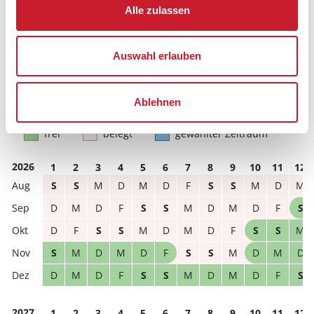
Alle zulassen
Bitte beachten Sie, dass sich bei Änderungen des
Reisezeitraumes auch Änderungen bei der
Hausbeschreibung und/oder der Ausstattung ergeben
können.
Auswahl erlauben
Reisedauer
Anzahl Reisende
Ablehnen
frei
belegt
gewählter Zeitraum
2026
1
2
3
4
5
6
7
8
9
10
11
12
S
S
M
D
M
D
F
S
S
M
D
M
D
M
D
F
S
S
M
D
M
D
F
S
D
F
S
S
M
D
M
D
F
S
S
M
S
M
D
M
D
F
S
S
M
D
M
D
D
M
D
F
S
S
M
D
M
D
F
S
2027
1
2
3
4
5
6
7
8
9
10
11
12