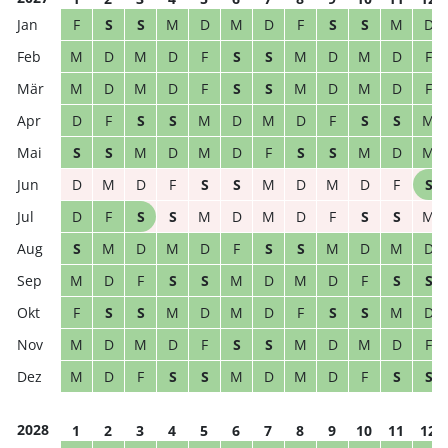
F
S
S
M
D
M
D
F
S
S
M
D
M
D
M
D
F
S
S
M
D
M
D
F
M
D
M
D
F
S
S
M
D
M
D
F
D
F
S
S
M
D
M
D
F
S
S
M
S
S
M
D
M
D
F
S
S
M
D
M
D
M
D
F
S
S
M
D
M
D
F
S
D
F
S
S
M
D
M
D
F
S
S
M
S
M
D
M
D
F
S
S
M
D
M
D
M
D
F
S
S
M
D
M
D
F
S
S
F
S
S
M
D
M
D
F
S
S
M
D
M
D
M
D
F
S
S
M
D
M
D
F
M
D
F
S
S
M
D
M
D
F
S
S
2028
1
2
3
4
5
6
7
8
9
10
11
12