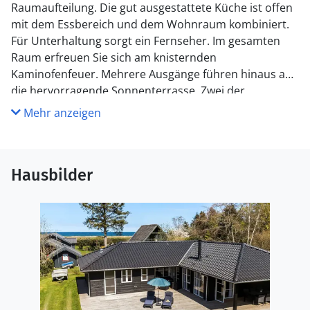
Raumaufteilung. Die gut ausgestattete Küche ist offen
mit dem Essbereich und dem Wohnraum kombiniert.
Für Unterhaltung sorgt ein Fernseher. Im gesamten
Raum erfreuen Sie sich am knisternden
Kaminofenfeuer. Mehrere Ausgänge führen hinaus auf
die hervorragende Sonnenterrasse. Zwei der
insgesamt vier Schlafräume beinhalten ein Doppelbett.
Mehr anzeigen
Im Dritten stehen zwei Etagenbetten mit vier
Schlafplätzen bereit. Der vierte Raum verfügt über ein
Schlafsofa. Ein schönes Badezimmer und ein Gäste-WC
Hausbilder
sind ebenso vorhanden wie ein
Hauswirtschafts-/Eingangsbereich mit
Waschmaschine. Dieses Mietobjekt präsentiert sich
ausgesprochen schön und einladend.
Außenbereich
Der Garten ist schön, eben und nahezu geschlossen.
Mit ein wenig Glück beobachten Sie in den Morgen-
und Abendstunden Rehe und andere Wildtiere. Es