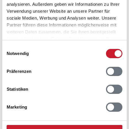
analysieren. Außerdem geben wir Informationen zu Ihrer
Verwendung unserer Website an unsere Partner für
soziale Medien, Werbung und Analysen weiter. Unsere
Partner führen diese Informationen möglicherweise mit
weiteren Daten zusammen, die Sie ihnen bereitgestellt
haben oder die sie im Rahmen Ihrer Nutzung der Dienste
gesammelt haben.
Einwilligungsauswahl
Notwendig
Präferenzen
Belegungskalender
Statistiken
Reisedauer auswählen
Anzahl Reisende auswählen
Marketing
Anreisetag im Belegungskalender anklicken
Sie bekommen Verfügbarkeit und Preis angezeigt