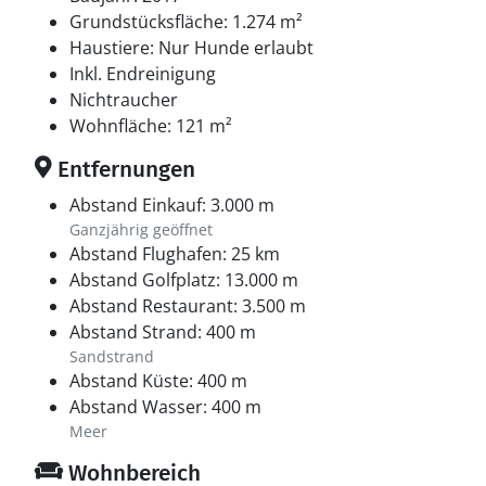
verwöhnen zu dürfen. Hinter dem Gasthof befindet
Grundstücksfläche: 1.274 m²
sich Schloss Sostrup, das eine interessante Historie
Haustiere: Nur Hunde erlaubt
und ein abwechslungsreiches Aktivitätsprogramm
Inkl. Endreinigung
bietet. Nach rund 15 Kilometern erreichen Sie die
Nichtraucher
Hafenstadt Grenaa mit beschaulichen
Wohnfläche: 121 m²
Fußgängerzonen und vielen Cafés. Im beliebten
Kattegatcentret können Sie mit Haien und Pinguinen
Entfernungen
auf Tuchfühlung gehen. Vom Hafen legen täglich die
Abstand Einkauf: 3.000 m
Fähren zur Insel Anholt und nach Schweden ab. Rund
Ganzjährig geöffnet
eine Stunde Fahrzeit trennt Sie von der malerischen
Abstand Flughafen: 25 km
Handelsstadt Ebeltoft, vom faszinierenden
Abstand Golfplatz: 13.000 m
Nationalpark Mols Bjerge und den
Abstand Restaurant: 3.500 m
familienfreundlichen Touristenattraktionen Djurs
Abstand Strand: 400 m
Sommerland, Ree Park und Skandinavisk Dyrepark.
Sandstrand
Abstand Küste: 400 m
Abstand Wasser: 400 m
Meer
Wohnbereich