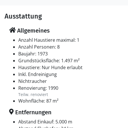
Naturliebhaber. Für Familien ist der Vergnügungspark
Djurs Sommerland ein ideales Ziel, während die
lokalen Märkte, Cafés und Restaurants dir
Ausstattung
Möglichkeiten bieten, das authentische Djursland zu
erleben.
Allgemeines
Anzahl Haustiere maximal: 1
Anzahl Personen: 8
Baujahr: 1973
Grundstücksfläche: 1.497 m²
Haustiere: Nur Hunde erlaubt
Inkl. Endreinigung
Nichtraucher
Renovierung: 1990
Teilw. renoviert
Wohnfläche: 87 m²
Entfernungen
Abstand Einkauf: 5.000 m