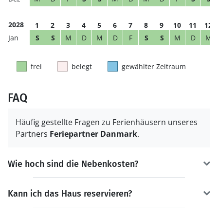
2028
1
2
3
4
5
6
7
8
9
10
11
12
S
S
M
D
M
D
F
S
S
M
D
M
frei
belegt
gewählter Zeitraum
FAQ
Häufig gestellte Fragen zu Ferienhäusern unseres
Partners
Feriepartner Danmark
.
Wie hoch sind die Nebenkosten?
Kann ich das Haus reservieren?