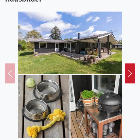
vom Grill in guter Gesellschaft ausklingen lassen. Der
Garten ist ein wunderbarer Ort zum Entspannen. Aber
auch außerhalb deines Grundstücks bieten sich dir
zahlreiche Möglichkeiten, Spaziergänge oder
Radtouren in der Umgebung zu unternehmen. Solltest
du Lust auf einen ruhigen Moment haben, findest du
immer eine Ecke, wo du zur Ruhe kommen und die
Natur genießen kannst.
Entdecke deine Umgebung
Skødshovedgård 41 liegt in einer Gegend, die dir viele
spannende Möglichkeiten bietet, sowohl Natur als
auch Kultur zu erleben. Ebeltoft, mit seinen
gemütlichen Gassen und interessanten
Sehenswürdigkeiten wie der Fregatte Jylland und dem
Glasmuseum, ist auf jeden Fall einen Besuch wert. Der
Nationalpark Mols Bjerge verspricht wunderschöne
Wanderwege und fantastische Erlebnisse für