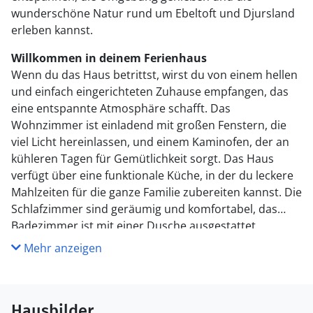
wunderschöne Natur rund um Ebeltoft und Djursland
erleben kannst.
Willkommen in deinem Ferienhaus
Wenn du das Haus betrittst, wirst du von einem hellen
und einfach eingerichteten Zuhause empfangen, das
eine entspannte Atmosphäre schafft. Das
Wohnzimmer ist einladend mit großen Fenstern, die
viel Licht hereinlassen, und einem Kaminofen, der an
kühleren Tagen für Gemütlichkeit sorgt. Das Haus
verfügt über eine funktionale Küche, in der du leckere
Mahlzeiten für die ganze Familie zubereiten kannst. Die
Schlafzimmer sind geräumig und komfortabel, das
Badezimmer ist mit einer Dusche ausgestattet.
Mehr anzeigen
Genieße das Leben im Freien
Draußen erwartet dich eine Terrasse mit Blick auf die
grüne Umgebung. Hier kannst du den Tag mit einer
Hausbilder
Tasse Kaffee beginnen oder den Abend bei Leckereien