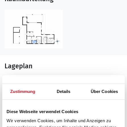
Lageplan
Adresse
Ferienhaus 8003
Zustimmung
Details
Über Cookies
Skødshovedgård 41
Skødshoved Strand
8420 Knebel
Diese Webseite verwendet Cookies
Wir verwenden Cookies, um Inhalte und Anzeigen zu