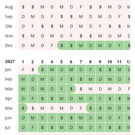
S
S
M
D
M
D
F
S
S
M
D
M
D
M
D
F
S
S
M
D
M
D
F
S
D
F
S
S
M
D
M
D
F
S
S
M
S
M
D
M
D
F
S
S
M
D
M
D
D
M
D
F
S
S
M
D
M
D
F
S
2027
1
2
3
4
5
6
7
8
9
10
11
12
F
S
S
M
D
M
D
F
S
S
M
D
M
D
M
D
F
S
S
M
D
M
D
F
M
D
M
D
F
S
S
M
D
M
D
F
D
F
S
S
M
D
M
D
F
S
S
M
S
S
M
D
M
D
F
S
S
M
D
M
D
M
D
F
S
S
M
D
M
D
F
S
D
F
S
S
M
D
M
D
F
S
S
M