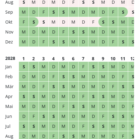
S
M
D
M
D
F
S
S
M
D
M
D
M
D
F
S
S
M
D
M
D
F
S
S
F
S
S
M
D
M
D
F
S
S
M
D
M
D
M
D
F
S
S
M
D
M
D
F
M
D
F
S
S
M
D
M
D
F
S
S
2028
1
2
3
4
5
6
7
8
9
10
11
12
S
S
M
D
M
D
F
S
S
M
D
M
D
M
D
F
S
S
M
D
M
D
F
S
M
D
F
S
S
M
D
M
D
F
S
S
S
S
M
D
M
D
F
S
S
M
D
M
M
D
M
D
F
S
S
M
D
M
D
F
D
F
S
S
M
D
M
D
F
S
S
M
S
S
M
D
M
D
F
S
S
M
D
M
D
M
D
F
S
S
M
D
M
D
F
S