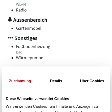
WLAN
Radio
Aussenbereich
Gartenmöbel
Sonstiges
Fußbodenheizung
Bad
Wärmepumpe
Neben- und Verbrauchskosten
Zustimmung
Details
Über Cookies
Die aktuellen Verbrauchskosten finden Sie im
nächsten Schritt im Buchungsformular.
Diese Webseite verwendet Cookies
Wir verwenden Cookies, um Inhalte und Anzeigen zu