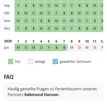
F
S
S
M
D
M
D
F
S
S
M
D
S
M
D
M
D
F
S
S
M
D
M
D
M
D
F
S
S
M
D
M
D
F
S
S
F
S
S
M
D
M
D
F
S
S
M
D
2029
1
2
3
4
5
6
7
8
9
10
11
12
M
D
M
D
F
S
S
M
D
M
D
F
frei
belegt
gewählter Zeitraum
FAQ
Häufig gestellte Fragen zu Ferienhäusern unseres
Partners
Købmand Hansen
.