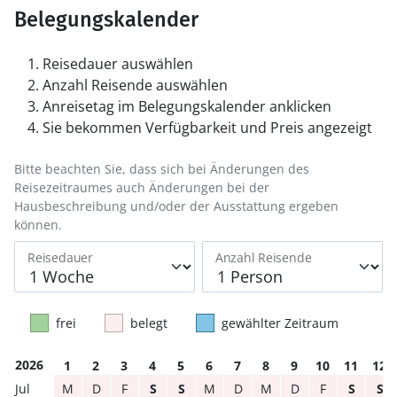
Belegungskalender
Reisedauer auswählen
Anzahl Reisende auswählen
Anreisetag im Belegungskalender anklicken
Sie bekommen Verfügbarkeit und Preis angezeigt
Bitte beachten Sie, dass sich bei Änderungen des
Reisezeitraumes auch Änderungen bei der
Hausbeschreibung und/oder der Ausstattung ergeben
können.
Reisedauer
Anzahl Reisende
frei
belegt
gewählter Zeitraum
2026
1
2
3
4
5
6
7
8
9
10
11
12
M
D
F
S
S
M
D
M
D
F
S
S