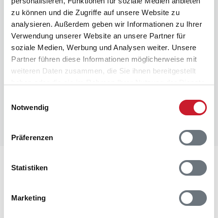
personalisieren, Funktionen für soziale Medien anbieten
zu können und die Zugriffe auf unsere Website zu
Raumaufteilung
analysieren. Außerdem geben wir Informationen zu Ihrer
Verwendung unserer Website an unsere Partner für
soziale Medien, Werbung und Analysen weiter. Unsere
Partner führen diese Informationen möglicherweise mit
weiteren Daten zusammen, die Sie ihnen bereitgestellt
haben oder die sie im Rahmen Ihrer Nutzung der Dienste
gesammelt haben.
Einwilligungsauswahl
Notwendig
Präferenzen
Lageplan
Statistiken
Adresse
Marketing
Ferienhaus 320
Strandvejen 484