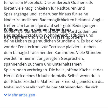
teilweisem Meerblick. Dieser Bereich Odsherreds
bietet viele Möglichkeiten für Radtouren und
Spaziergänge und ist darüber hinaus für seine
kinderfreundlichen Bademöglichkeiten bekannt. Angler
treffen am Lammefjord auf sehr gute Bedingungen.
Willkommen in deinem Ferienhaus
Großer Beliebtheit erfreut sich der Fjord zudem bei
Das große Ecksofa im Wohnbereich lädt dich und
Kajakfahrern und anderen Wassersportlern.
deine Lieben zu gemütlichen Stunden ein. Es ist direkt
vor der Fensterfront zur Terrasse platziert - neben
dem behaglich wärmenden Kaminofen. Viele Stunden
werdet ihr hier mit angeregten Gesprächen,
spannenden Büchern und unterhaltsamen
Spielrunden verbringen. Die helle, offene Küche ist das
Herzstück deines Urlaubsdomizils. Selbst wenn du in
der Küche köstliche Mahlzeiten kreierst, genießt du die
Nähe und Gesellschaft deiner Mitreisenden, die sich
am Esstisch oder auf dem Sofa tummeln. Nach langen,
Mehr anzeigen
aktiven Tagen an der frischen Luft, sorgt die an einem
Ende des Hauses platzierte Sauna für traumhaft