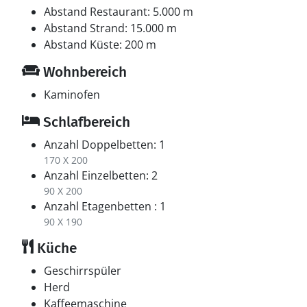
berühmte Maler Sigurd Swane im Jahr 1934 erbaute
Abstand Restaurant: 5.000 m
und in dem er Zeit seines Lebens mit seiner Familie
Abstand Strand: 15.000 m
lebte und wirkte. Der Malergården versetzt dich in
Abstand Küste: 200 m
längst vergangene Zeiten. In dem sehr schön
erhaltenen Künstlerheim erlebst du das vom
Wohnbereich
glitzernden Fjord geprägte Licht und den Geruch der
Kaminofen
alten Möbel in den originalgetreuen Wohnräumen und
bestaunst dabei zahllose von Swane erschaffene
Schlafbereich
Gemälde.
Anzahl Doppelbetten: 1
170 X 200
Anzahl Einzelbetten: 2
90 X 200
Anzahl Etagenbetten : 1
90 X 190
Küche
Geschirrspüler
Herd
Kaffeemaschine