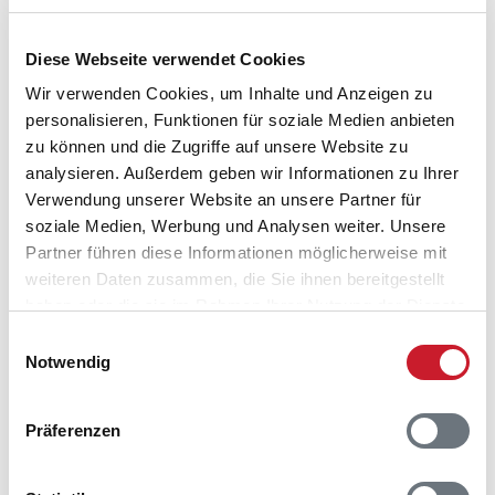
Adresse
Ferienhaus 14246
Diese Webseite verwendet Cookies
Egenæs Vænge 42
Wir verwenden Cookies, um Inhalte und Anzeigen zu
Atterup
personalisieren, Funktionen für soziale Medien anbieten
4571 Grevinge
zu können und die Zugriffe auf unsere Website zu
analysieren. Außerdem geben wir Informationen zu Ihrer
Verwendung unserer Website an unsere Partner für
soziale Medien, Werbung und Analysen weiter. Unsere
Partner führen diese Informationen möglicherweise mit
weiteren Daten zusammen, die Sie ihnen bereitgestellt
haben oder die sie im Rahmen Ihrer Nutzung der Dienste
gesammelt haben.
Einwilligungsauswahl
Notwendig
Präferenzen