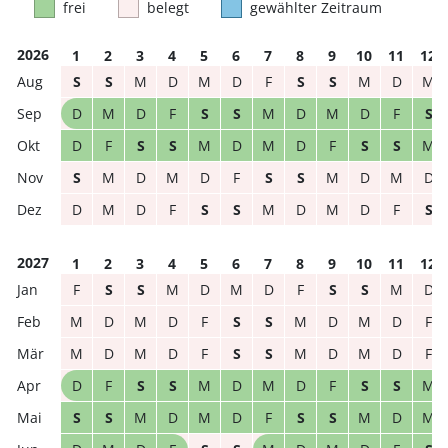
frei
belegt
gewählter Zeitraum
2026
1
2
3
4
5
6
7
8
9
10
11
12
S
S
M
D
M
D
F
S
S
M
D
M
D
M
D
F
S
S
M
D
M
D
F
S
D
F
S
S
M
D
M
D
F
S
S
M
S
M
D
M
D
F
S
S
M
D
M
D
D
M
D
F
S
S
M
D
M
D
F
S
2027
1
2
3
4
5
6
7
8
9
10
11
12
F
S
S
M
D
M
D
F
S
S
M
D
M
D
M
D
F
S
S
M
D
M
D
F
M
D
M
D
F
S
S
M
D
M
D
F
D
F
S
S
M
D
M
D
F
S
S
M
S
S
M
D
M
D
F
S
S
M
D
M