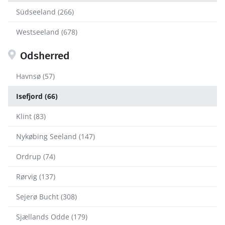
Südseeland (266)
Westseeland (678)
Odsherred
Havnsø (57)
Isefjord (66)
Klint (83)
Nykøbing Seeland (147)
Ordrup (74)
Rørvig (137)
Sejerø Bucht (308)
Sjællands Odde (179)