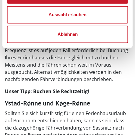
min.) vor Ablegen der Fähre am Hafen sind.
Die Fährstrecke wird von der dänischen Reederei
Auswahl erlauben
Bornholmslinjen betrieben. Es gibt ab Sassnitz eine
Abfahrt pro Tag. Die Fähre fährt am Vormittag um
Ablehnen
11:50 Uhr. Ab Rønne gibt es ebenfalls eine Verbindung
pro Tag, um 08:00 Uhr. Aufgrund der niedrigen
Frequenz ist es auf jeden Fall erforderlich bei Buchung
Ihres Ferienhauses die Fähre gleich mit zu buchen.
Meistens sind die Fähren schon weit im Voraus
ausgebucht. Alternativmöglichkeiten werden in den
nachfolgenden Fährverbindungen beschrieben.
Unser Tipp: Buchen Sie Rechtzeitig!
Ystad-Rønne und Køge-Rønne
Sollten Sie sich kurzfristig für einen Ferienhausurlaub
auf Bornholm entschieden haben, kann es sein, dass
die dazugehörige Fährverbindung von Sassnitz nach