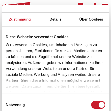
Kar
Zustimmung
Details
Über Cookies
Raster
Filter
Diese Webseite verwendet Cookies
Wir verwenden Cookies, um Inhalte und Anzeigen zu
personalisieren, Funktionen für soziale Medien anbieten
zu können und die Zugriffe auf unsere Website zu
analysieren. Außerdem geben wir Informationen zu Ihrer
Verwendung unserer Website an unsere Partner für
soziale Medien, Werbung und Analysen weiter. Unsere
Partner führen diese Informationen möglicherweise mit
weiteren Daten zusammen, die Sie ihnen bereitgestellt
haben oder die sie im Rahmen Ihrer Nutzung der Dienste
gesammelt haben.
Einwilligungsauswahl
Notwendig