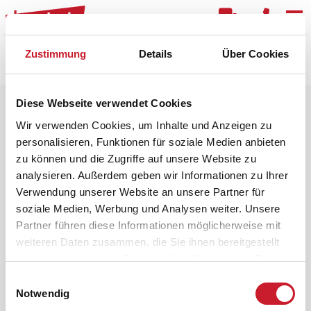
Kar
Zustimmung
Details
Über Cookies
Raster
Filter
Diese Webseite verwendet Cookies
Wir verwenden Cookies, um Inhalte und Anzeigen zu
personalisieren, Funktionen für soziale Medien anbieten
zu können und die Zugriffe auf unsere Website zu
analysieren. Außerdem geben wir Informationen zu Ihrer
Verwendung unserer Website an unsere Partner für
soziale Medien, Werbung und Analysen weiter. Unsere
Partner führen diese Informationen möglicherweise mit
weiteren Daten zusammen, die Sie ihnen bereitgestellt
haben oder die sie im Rahmen Ihrer Nutzung der Dienste
gesammelt haben.
Einwilligungsauswahl
Notwendig