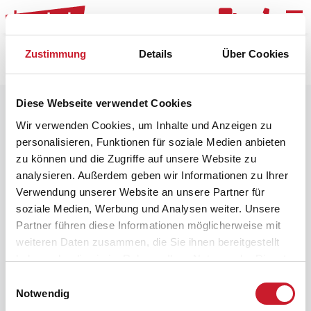
Kar
Zustimmung
Details
Über Cookies
Raster
Filter
Diese Webseite verwendet Cookies
Wir verwenden Cookies, um Inhalte und Anzeigen zu
personalisieren, Funktionen für soziale Medien anbieten
zu können und die Zugriffe auf unsere Website zu
analysieren. Außerdem geben wir Informationen zu Ihrer
Verwendung unserer Website an unsere Partner für
soziale Medien, Werbung und Analysen weiter. Unsere
Partner führen diese Informationen möglicherweise mit
weiteren Daten zusammen, die Sie ihnen bereitgestellt
haben oder die sie im Rahmen Ihrer Nutzung der Dienste
gesammelt haben.
Einwilligungsauswahl
Notwendig