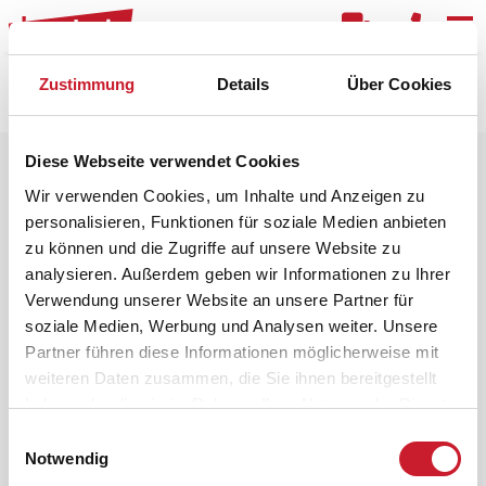
Kar
Zustimmung
Details
Über Cookies
Raster
Filter
Diese Webseite verwendet Cookies
Wir verwenden Cookies, um Inhalte und Anzeigen zu
personalisieren, Funktionen für soziale Medien anbieten
zu können und die Zugriffe auf unsere Website zu
analysieren. Außerdem geben wir Informationen zu Ihrer
Verwendung unserer Website an unsere Partner für
soziale Medien, Werbung und Analysen weiter. Unsere
Partner führen diese Informationen möglicherweise mit
weiteren Daten zusammen, die Sie ihnen bereitgestellt
haben oder die sie im Rahmen Ihrer Nutzung der Dienste
gesammelt haben.
Einwilligungsauswahl
Notwendig