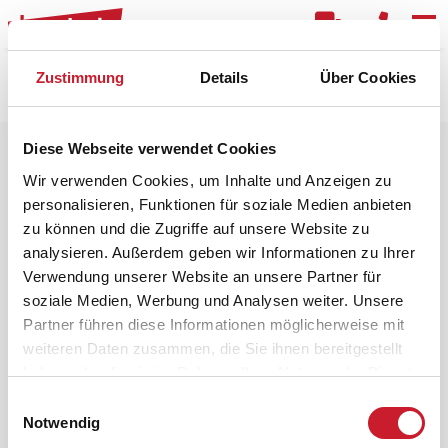
Kar
Zustimmung
Details
Über Cookies
Raster
Filter
Diese Webseite verwendet Cookies
Wir verwenden Cookies, um Inhalte und Anzeigen zu
personalisieren, Funktionen für soziale Medien anbieten
zu können und die Zugriffe auf unsere Website zu
analysieren. Außerdem geben wir Informationen zu Ihrer
Verwendung unserer Website an unsere Partner für
soziale Medien, Werbung und Analysen weiter. Unsere
Partner führen diese Informationen möglicherweise mit
weiteren Daten zusammen, die Sie ihnen bereitgestellt
haben oder die sie im Rahmen Ihrer Nutzung der Dienste
gesammelt haben.
Einwilligungsauswahl
Notwendig