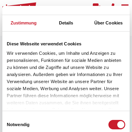
Kar
Zustimmung
Details
Über Cookies
Raster
Filter
Diese Webseite verwendet Cookies
Wir verwenden Cookies, um Inhalte und Anzeigen zu
personalisieren, Funktionen für soziale Medien anbieten
zu können und die Zugriffe auf unsere Website zu
analysieren. Außerdem geben wir Informationen zu Ihrer
Verwendung unserer Website an unsere Partner für
soziale Medien, Werbung und Analysen weiter. Unsere
Partner führen diese Informationen möglicherweise mit
weiteren Daten zusammen, die Sie ihnen bereitgestellt
haben oder die sie im Rahmen Ihrer Nutzung der Dienste
gesammelt haben.
Einwilligungsauswahl
Notwendig