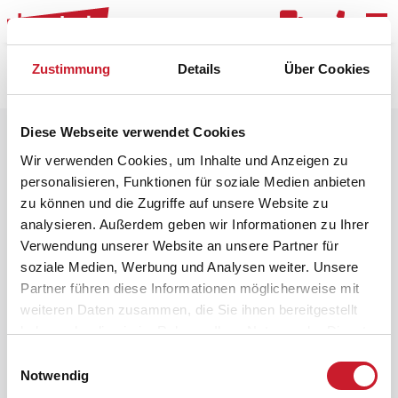
Kar
Zustimmung
Details
Über Cookies
Raster
Filter
Diese Webseite verwendet Cookies
Wir verwenden Cookies, um Inhalte und Anzeigen zu
personalisieren, Funktionen für soziale Medien anbieten
zu können und die Zugriffe auf unsere Website zu
analysieren. Außerdem geben wir Informationen zu Ihrer
Verwendung unserer Website an unsere Partner für
soziale Medien, Werbung und Analysen weiter. Unsere
Partner führen diese Informationen möglicherweise mit
weiteren Daten zusammen, die Sie ihnen bereitgestellt
haben oder die sie im Rahmen Ihrer Nutzung der Dienste
gesammelt haben.
Einwilligungsauswahl
Notwendig