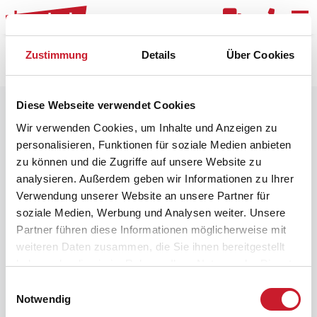
Kar
Zustimmung
Details
Über Cookies
Raster
Filter
Diese Webseite verwendet Cookies
Wir verwenden Cookies, um Inhalte und Anzeigen zu
personalisieren, Funktionen für soziale Medien anbieten
zu können und die Zugriffe auf unsere Website zu
analysieren. Außerdem geben wir Informationen zu Ihrer
Verwendung unserer Website an unsere Partner für
soziale Medien, Werbung und Analysen weiter. Unsere
Partner führen diese Informationen möglicherweise mit
weiteren Daten zusammen, die Sie ihnen bereitgestellt
haben oder die sie im Rahmen Ihrer Nutzung der Dienste
gesammelt haben.
Einwilligungsauswahl
Notwendig