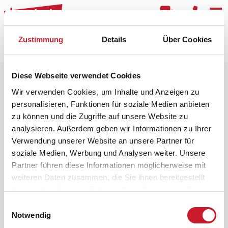
Kar
Zustimmung
Details
Über Cookies
Raster
Filter
Diese Webseite verwendet Cookies
Wir verwenden Cookies, um Inhalte und Anzeigen zu
personalisieren, Funktionen für soziale Medien anbieten
zu können und die Zugriffe auf unsere Website zu
analysieren. Außerdem geben wir Informationen zu Ihrer
Verwendung unserer Website an unsere Partner für
soziale Medien, Werbung und Analysen weiter. Unsere
Partner führen diese Informationen möglicherweise mit
weiteren Daten zusammen, die Sie ihnen bereitgestellt
haben oder die sie im Rahmen Ihrer Nutzung der Dienste
gesammelt haben.
Einwilligungsauswahl
Notwendig