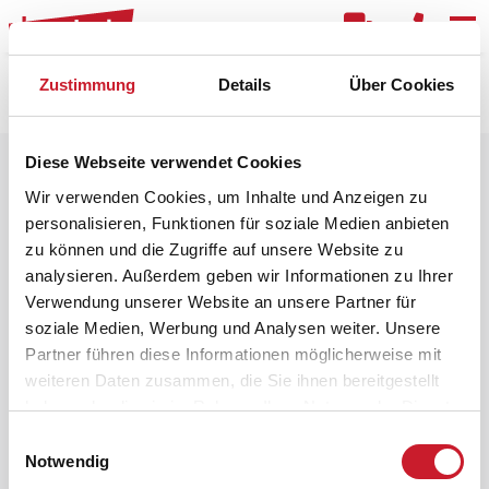
Kar
Zustimmung
Details
Über Cookies
Raster
Filter
Diese Webseite verwendet Cookies
Wir verwenden Cookies, um Inhalte und Anzeigen zu
personalisieren, Funktionen für soziale Medien anbieten
zu können und die Zugriffe auf unsere Website zu
analysieren. Außerdem geben wir Informationen zu Ihrer
Verwendung unserer Website an unsere Partner für
soziale Medien, Werbung und Analysen weiter. Unsere
Partner führen diese Informationen möglicherweise mit
weiteren Daten zusammen, die Sie ihnen bereitgestellt
haben oder die sie im Rahmen Ihrer Nutzung der Dienste
gesammelt haben.
Einwilligungsauswahl
Notwendig