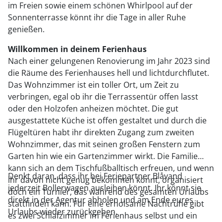
im Freien sowie einem schönen Whirlpool auf der
Sonnenterrasse könnt ihr die Tage in aller Ruhe
genießen.
Willkommen in deinem Ferienhaus
Nach einer gelungenen Renovierung im Jahr 2023 sind
die Räume des Ferienhauses hell und lichtdurchflutet.
Das Wohnzimmer ist ein toller Ort, um Zeit zu
verbringen, egal ob ihr die Terrassentür offen lasst
oder den Holzofen anheizen möchtet. Die gut
ausgestattete Küche ist offen gestaltet und durch die
Flügeltüren habt ihr direkten Zugang zum zweiten
Wohnzimmer, das mit seinen großen Fenstern zum
Garten hin wie ein Gartenzimmer wirkt. Die Familie
kann sich an dem Tischfußballtisch erfreuen, und wenn
Denkt daran, dass ihr bei Feriepartner Blåvand
ihr davon nicht genug bekommen könnt, organisiert
jederzeit Bollerwagen ausleihen könnt. Ihr könnt sie
doch ein Turnier, das während des gesamten Urlaubs
direkt in der Agentur abholen und am Ende eures
stattfinden kann. Für eine erholsame Nachtruhe gibt
Urlaubs wieder zurückgeben.
es zwei Schlafzimmer im Ferienhaus selbst und ein