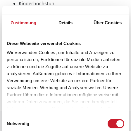
Kinderhochstuhl
Ladestation für Elektroautos
Ladegerät für Elektrofahrzeuge vorhanden (Typ-2-
Zustimmung
Details
Über Cookies
Stecker, Kabel mitbringen))
Wärmepumpe
Mit Kühlfunktion
Sonstiges
Diese Webseite verwendet Cookies
Apple TV
Wir verwenden Cookies, um Inhalte und Anzeigen zu
personalisieren, Funktionen für soziale Medien anbieten
zu können und die Zugriffe auf unsere Website zu
Neben- und Verbrauchskosten
analysieren. Außerdem geben wir Informationen zu Ihrer
Verwendung unserer Website an unsere Partner für
Die aktuellen Verbrauchskosten finden Sie im
soziale Medien, Werbung und Analysen weiter. Unsere
nächsten Schritt im Buchungsformular.
Partner führen diese Informationen möglicherweise mit
weiteren Daten zusammen, die Sie ihnen bereitgestellt
haben oder die sie im Rahmen Ihrer Nutzung der Dienste
gesammelt haben.
Einwilligungsauswahl
Raumaufteilung
Notwendig