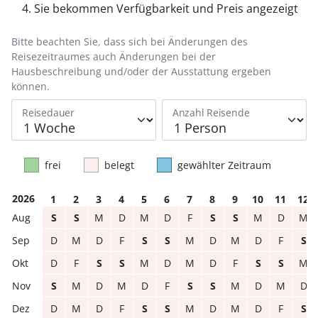
Sie bekommen Verfügbarkeit und Preis angezeigt
Bitte beachten Sie, dass sich bei Änderungen des
Reisezeitraumes auch Änderungen bei der
Hausbeschreibung und/oder der Ausstattung ergeben
können.
Reisedauer
Anzahl Reisende
frei
belegt
gewählter Zeitraum
2026
1
2
3
4
5
6
7
8
9
10
11
12
S
S
M
D
M
D
F
S
S
M
D
M
D
M
D
F
S
S
M
D
M
D
F
S
D
F
S
S
M
D
M
D
F
S
S
M
S
M
D
M
D
F
S
S
M
D
M
D
D
M
D
F
S
S
M
D
M
D
F
S