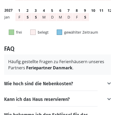
2027
1
2
3
4
5
6
7
8
9
10
11
12
F
S
S
M
D
M
D
F
S
frei
belegt
gewählter Zeitraum
FAQ
Häufig gestellte Fragen zu Ferienhäusern unseres
Partners
Feriepartner Danmark
.
Wie hoch sind die Nebenkosten?
Kann ich das Haus reservieren?
Wie bekomme ich den Schlüssel für das