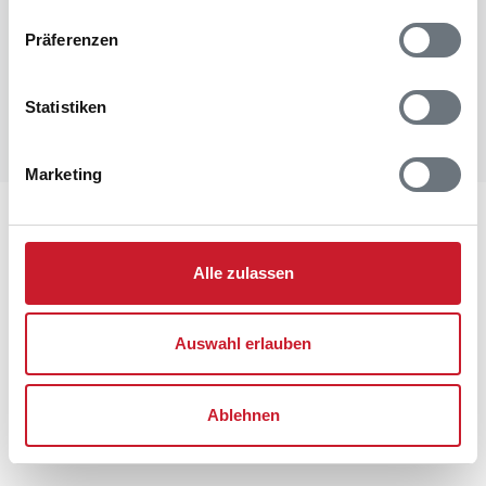
Präferenzen
Statistiken
Marketing
Lageplan
Alle zulassen
Adresse
Ferienhaus BV295
Bakkedraget 10
Auswahl erlauben
Blåvand
6857 Blåvand
Ablehnen