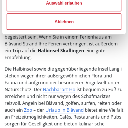
hier das größte und einzige Rotwildreservat
Auswahl erlauben
Dänemarks beheimatet ist. Der Filsø gehörte einst zu
den größten Seen Dänemarks. Erst trockengelegt,
Ablehnen
dann renaturiert ist er heute einer der artenreichsten
Seen des Landes - Hobbyornithologen werden
begeistert sein. Wenn Sie in einem Ferienhaus am
Blåvand Strand Ihre Ferien verbringen, ist außerdem
ein Trip auf die
Halbinsel Skallingen
eine gute
Empfehlung.
Die Halbinsel sowie die gegenüberliegende Insel Langli
stehen wegen ihrer außergewöhnlichen Flora und
Fauna und aufgrund der besonderen Vogelwelt unter
Naturschutz. Der
Nachbarort Ho
ist bequem zu Fuß zu
erreichen und nicht nur wegen des Schafmarktes
reizvoll. Angeln bei Blåvand, golfen, surfen, reiten oder
auch ein
Zoo
– der
Urlaub in Blåvand
bietet eine Vielfalt
an Freizeitmöglichkeiten. Cafés, Restaurants und Pubs
sorgen für Geselligkeit und bieten kulinarische