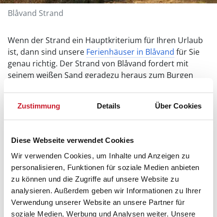
Blåvand Strand
Wenn der Strand ein Hauptkriterium für Ihren Urlaub
ist, dann sind unsere
Ferienhäuser in Blåvand
für Sie
genau richtig. Der Strand von Blåvand fordert mit
seinem weißen Sand geradezu heraus zum Burgen
bauen, Muscheln suchen und zu endlos langen
Spaziergängen. Vor der Küste erstreckt sich eine der
Zustimmung
Details
Über Cookies
gefährlichsten Sandbänke der Nordsee: Horns Rev.
Das Gebiet um Hvidbjerg Strand bietet geradezu
windgeschütztes Strandvergnügen und ist ideal für
Diese Webseite verwendet Cookies
jede Art von Wassersport. Der Leuchtturm
Blåvandshuk Fyr markiert den westlichsten Punkt
Wir verwenden Cookies, um Inhalte und Anzeigen zu
Dänemarks. Hier sollten Sie sich nicht den
personalisieren, Funktionen für soziale Medien anbieten
Sonnenuntergang entgehen lassen.
zu können und die Zugriffe auf unsere Website zu
analysieren. Außerdem geben wir Informationen zu Ihrer
Verwendung unserer Website an unsere Partner für
soziale Medien, Werbung und Analysen weiter. Unsere