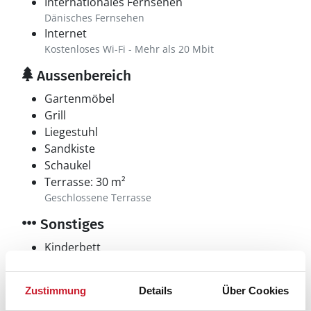
Internationales Fernsehen
Dänisches Fernsehen
Internet
Kostenloses Wi-Fi - Mehr als 20 Mbit
Aussenbereich
Gartenmöbel
Grill
Liegestuhl
Sandkiste
Schaukel
Terrasse: 30 m²
Geschlossene Terrasse
Sonstiges
Kinderbett
Kinderhochstuhl
Ladestation für Elektroautos
Zustimmung
Details
Über Cookies
CEE-Stecker mit 16 Ampere vorhanden, Kabel
mitbringen