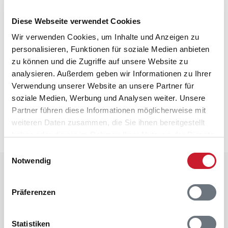
Wärmepumpe
Diese Webseite verwendet Cookies
Mit Kühlfunktion
Sonstiges
Wir verwenden Cookies, um Inhalte und Anzeigen zu
Chromecast
personalisieren, Funktionen für soziale Medien anbieten
zu können und die Zugriffe auf unsere Website zu
analysieren. Außerdem geben wir Informationen zu Ihrer
Neben- und Verbrauchskosten
Verwendung unserer Website an unsere Partner für
soziale Medien, Werbung und Analysen weiter. Unsere
Die aktuellen Verbrauchskosten finden Sie im
Partner führen diese Informationen möglicherweise mit
nächsten Schritt im Buchungsformular.
weiteren Daten zusammen, die Sie ihnen bereitgestellt
haben oder die sie im Rahmen Ihrer Nutzung der Dienste
gesammelt haben.
Einwilligungsauswahl
Notwendig
Raumaufteilung
Präferenzen
Leider liegen uns zurzeit keine Grundrisse vor.
Manchmal befinden sich aber unter den Bildern des
Ferienhauses Informationen zur Raumaufteilung.
Statistiken