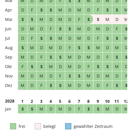
M
D
M
D
F
S
S
M
D
M
D
F
D
F
S
S
M
D
M
D
F
S
S
M
S
S
M
D
M
D
F
S
S
M
D
M
D
M
D
F
S
S
M
D
M
D
F
S
D
F
S
S
M
D
M
D
F
S
S
M
S
M
D
M
D
F
S
S
M
D
M
D
M
D
F
S
S
M
D
M
D
F
S
S
F
S
S
M
D
M
D
F
S
S
M
D
M
D
M
D
F
S
S
M
D
M
D
F
M
D
F
S
S
M
D
M
D
F
S
S
2028
1
2
3
4
5
6
7
8
9
10
11
12
S
S
M
D
M
D
F
S
S
M
D
M
frei
belegt
gewählter Zeitraum