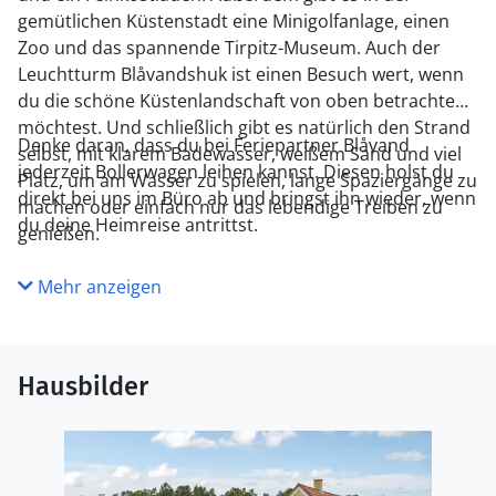
gemütlichen Küstenstadt eine Minigolfanlage, einen
Zoo und das spannende Tirpitz-Museum. Auch der
Leuchtturm Blåvandshuk ist einen Besuch wert, wenn
du die schöne Küstenlandschaft von oben betrachten
möchtest. Und schließlich gibt es natürlich den Strand
Denke daran, dass du bei Feriepartner Blåvand
selbst, mit klarem Badewasser, weißem Sand und viel
jederzeit Bollerwagen leihen kannst. Diesen holst du
Platz, um am Wasser zu spielen, lange Spaziergänge zu
direkt bei uns im Büro ab und bringst ihn wieder, wenn
machen oder einfach nur das lebendige Treiben zu
du deine Heimreise antrittst.
genießen.
Mehr anzeigen
Hausbilder