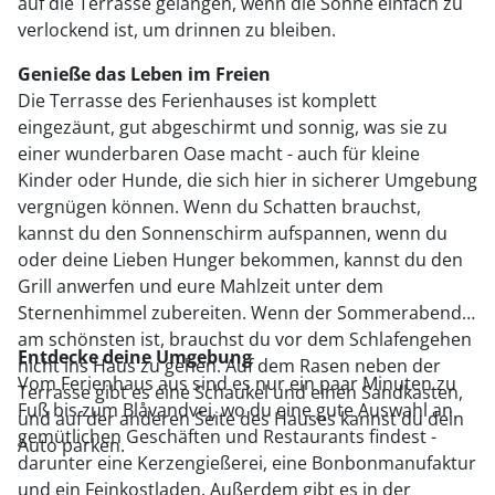
auf die Terrasse gelangen, wenn die Sonne einfach zu
verlockend ist, um drinnen zu bleiben.
Genieße das Leben im Freien
Die Terrasse des Ferienhauses ist komplett
eingezäunt, gut abgeschirmt und sonnig, was sie zu
einer wunderbaren Oase macht - auch für kleine
Kinder oder Hunde, die sich hier in sicherer Umgebung
vergnügen können. Wenn du Schatten brauchst,
kannst du den Sonnenschirm aufspannen, wenn du
oder deine Lieben Hunger bekommen, kannst du den
Grill anwerfen und eure Mahlzeit unter dem
Sternenhimmel zubereiten. Wenn der Sommerabend
am schönsten ist, brauchst du vor dem Schlafengehen
Entdecke deine Umgebung
nicht ins Haus zu gehen. Auf dem Rasen neben der
Vom Ferienhaus aus sind es nur ein paar Minuten zu
Terrasse gibt es eine Schaukel und einen Sandkasten,
Fuß bis zum Blåvandvej, wo du eine gute Auswahl an
und auf der anderen Seite des Hauses kannst du dein
gemütlichen Geschäften und Restaurants findest -
Auto parken.
darunter eine Kerzengießerei, eine Bonbonmanufaktur
und ein Feinkostladen. Außerdem gibt es in der