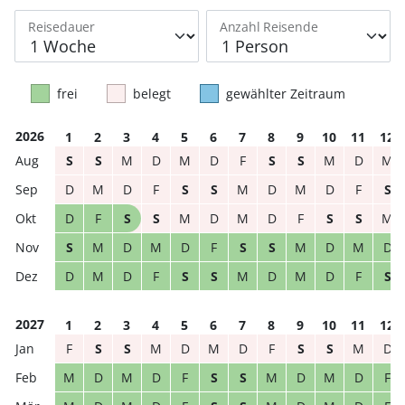
Reisedauer
Anzahl Reisende
frei
belegt
gewählter Zeitraum
2026
1
2
3
4
5
6
7
8
9
10
11
12
S
S
M
D
M
D
F
S
S
M
D
M
D
M
D
F
S
S
M
D
M
D
F
S
D
F
S
S
M
D
M
D
F
S
S
M
S
M
D
M
D
F
S
S
M
D
M
D
D
M
D
F
S
S
M
D
M
D
F
S
2027
1
2
3
4
5
6
7
8
9
10
11
12
F
S
S
M
D
M
D
F
S
S
M
D
M
D
M
D
F
S
S
M
D
M
D
F