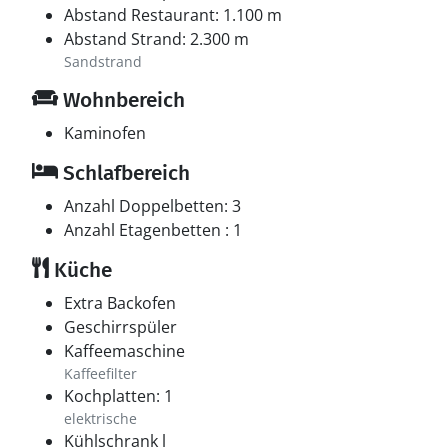
breiten Sandstrandes unternehmen, wo der Sand
Abstand Restaurant: 1.100 m
unter den Füßen knirscht. Erlebe auch die
Abstand Strand: 2.300 m
beeindruckende Natur rund um Blåvand, wo Dünen,
Sandstrand
Heide und Wald zu einer wunderschönen Landschaft
Wohnbereich
verschmelzen. Ausflüge zum Blåvandshuk Fyr oder
zum Tirpitz-Museum bieten sowohl beeindruckende
Kaminofen
Ausblicke als auch spannende Geschichten. Hier ist für
jeden etwas dabei – ganz gleich, ob du Ruhe,
Schlafbereich
Naturerlebnisse oder gemütliche Stunden im
Anzahl Doppelbetten: 3
lebendigen Stadtleben suchst.
Anzahl Etagenbetten : 1
Küche
Extra Backofen
Geschirrspüler
Kaffeemaschine
Kaffeefilter
Kochplatten: 1
elektrische
Kühlschrank l