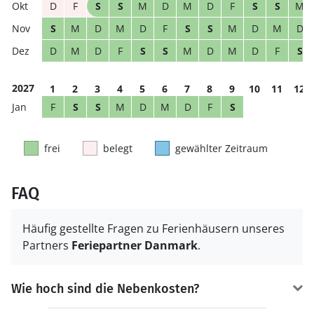
D
F
S
S
M
D
M
D
F
S
S
M
S
M
D
M
D
F
S
S
M
D
M
D
D
M
D
F
S
S
M
D
M
D
F
S
2027
1
2
3
4
5
6
7
8
9
10
11
12
F
S
S
M
D
M
D
F
S
frei
belegt
gewählter Zeitraum
FAQ
Häufig gestellte Fragen zu Ferienhäusern unseres
Partners
Feriepartner Danmark
.
Wie hoch sind die Nebenkosten?