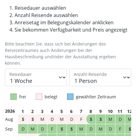
Reisedauer auswählen
Anzahl Reisende auswählen
Anreisetag im Belegungskalender anklicken
Sie bekommen Verfügbarkeit und Preis angezeigt
Bitte beachten Sie, dass sich bei Änderungen des
Reisezeitraumes auch Änderungen bei der
Hausbeschreibung und/oder der Ausstattung ergeben
können.
Reisedauer
Anzahl Reisende
frei
belegt
gewählter Zeitraum
2026
1
2
3
4
5
6
7
8
9
10
11
12
S
S
M
D
M
D
F
S
S
M
D
M
D
M
D
F
S
S
M
D
M
D
F
S