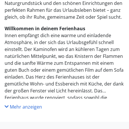
Naturgrundstück und den schönen Einrichtungen den
perfekten Rahmen für das Urlaubsleben bietet – ganz
gleich, ob ihr Ruhe, gemeinsame Zeit oder Spiel sucht.
Willkommen in deinem Ferienhaus
Innen empfängt dich eine warme und einladende
Atmosphäre, in der sich das Urlaubsgefühl schnell
einstellt. Der Kaminofen wird an kühleren Tagen zum
natürlichen Mittelpunkt, wo das Knistern der Flammen
und die sanfte Wärme zum Entspannen mit einem
guten Buch oder einem gemütlichen Film auf dem Sofa
einladen. Das Herz des Ferienhauses ist der
gemütliche Wohn- und Essbereich mit Küche, der dank
der großen Fenster viel Licht hereinlässt. Das
Ferienhaus wurde renoviert, sodass sowohl die
Badezimmer als auch die Betten neu und komfortabel
Mehr anzeigen
sind – perfekt für erholsame Nächte und ruhige
Morgen. Eines der absoluten Highlights des Hauses ist
der Aktivitätsraum, in dem sowohl Kinder als auch