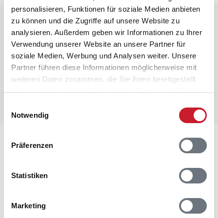
personalisieren, Funktionen für soziale Medien anbieten
Raumaufteilung
zu können und die Zugriffe auf unsere Website zu
analysieren. Außerdem geben wir Informationen zu Ihrer
Verwendung unserer Website an unsere Partner für
soziale Medien, Werbung und Analysen weiter. Unsere
Partner führen diese Informationen möglicherweise mit
weiteren Daten zusammen, die Sie ihnen bereitgestellt
haben oder die sie im Rahmen Ihrer Nutzung der Dienste
gesammelt haben.
Einwilligungsauswahl
Notwendig
Lageplan
Präferenzen
Adresse
Statistiken
Ferienhaus BV411
Møllehusvej 54
Blåvand
Marketing
6857 Blåvand