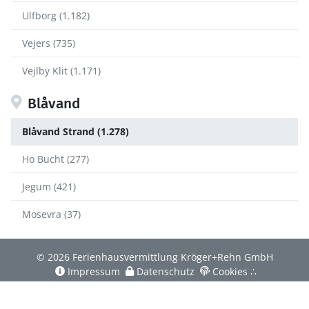
Ulfborg (1.182)
Vejers (735)
Vejlby Klit (1.171)
Blåvand
Blåvand Strand (1.278)
Ho Bucht (277)
Jegum (421)
Mosevra (37)
© 2026 Ferienhausvermittlung Kröger+Rehn GmbH
Impressum
Datenschutz
Cookies
∴