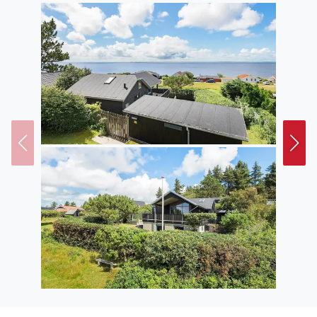
Der Garten und die umliegende Natur laden zu
Outdoor-Aktivitäten und Entspannung ein. Auf der
Terrasse finden Sie eine gemütliche Ecke, wo Sie bei
einer Tasse Kaffee oder einem Glas Wein den Blick
über die grandiose Landschaft schweifen lassen
können. Der Außenbereich bietet auch die Möglichkeit
für gesellige Grillabende, bei denen Sie sich um den
Tisch versammeln und unter freiem Himmel eine
Mahlzeit genießen können. Wenn Sie Lust haben, die
nahegelegenen Wälder und Strände zu erkunden, gibt
es zahlreiche Möglichkeiten für Spaziergänge und
Fahrradtouren in der einzigartigen Natur. Die weiten
Ausblicke und die frische Meeresluft lassen Sie die
Ferienruhe wirklich spüren.
Entdecke deine Umgebung
Das Ferienhaus liegt in einer malerischen Umgebung,
nur einen kurzen Abstand zum Wasser und Wald. Es
bietet sich an, einen Ausflug nach Esbjerg zu machen,