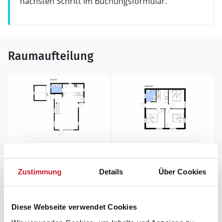
nächsten Schritt im Buchungsformular.
Raumaufteilung
Lageplan
Zustimmung
Details
Über Cookies
Adresse
Diese Webseite verwendet Cookies
Ferienhaus BV316
Øvre Bulbjergvej 6