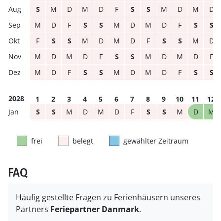
S
M
D
M
D
F
S
S
M
D
M
D
M
D
F
S
S
M
D
M
D
F
S
S
F
S
S
M
D
M
D
F
S
S
M
D
M
D
M
D
F
S
S
M
D
M
D
F
M
D
F
S
S
M
D
M
D
F
S
S
2028
1
2
3
4
5
6
7
8
9
10
11
12
S
S
M
D
M
D
F
S
S
M
D
M
frei
belegt
gewählter Zeitraum
FAQ
Häufig gestellte Fragen zu Ferienhäusern unseres
Partners
Feriepartner Danmark
.