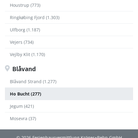
Houstrup (773)
Ringkøbing Fjord (1.303)
Ulfborg (1.187)
Vejers (734)
Vejlby Klit (1.170)
Blåvand
Blåvand Strand (1.277)
Ho Bucht (277)
Jegum (421)
Mosevra (37)
© 2026 Ferienhausvermittlung Kröger+Rehn GmbH