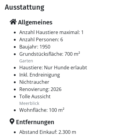
wo Sie eine Vielzahl von Geschäften, Cafés und
Ausstattung
Restaurants finden. Hier können Sie einen Tag mit
Shopping und Stadtleben verbringen, bevor Sie zur
Allgemeines
Ruhe nach Sjelborg zurückkehren. Für Naturliebhaber
Anzahl Haustiere maximal: 1
gibt es viele Möglichkeiten – von den schönen
Anzahl Personen: 6
Stränden an der Ho Bucht bis zu den spannenden
Baujahr: 1950
Wanderwegen im Marbæk Plantage. Und wenn Sie an
Grundstücksfläche: 700 m²
Kultur interessiert sind, bietet Esbjerg auch
Garten
Kunstgalerien und sehenswerte Attraktionen wie
Haustiere: Nur Hunde erlaubt
„Mennesket ved Havet“, dass ein Muss ist.
Inkl. Endreinigung
Nichtraucher
Renovierung: 2026
Tolle Aussicht
Meerblick
Wohnfläche: 100 m²
Entfernungen
Abstand Einkauf: 2.300 m