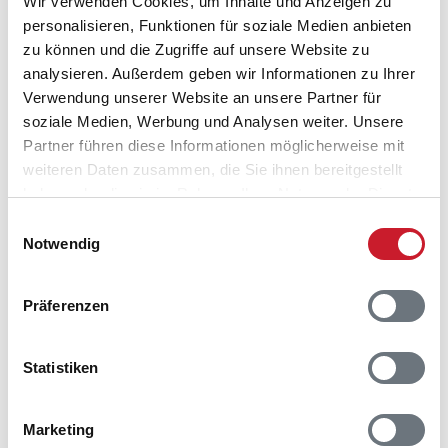
Wir verwenden Cookies, um Inhalte und Anzeigen zu
Sjelborg
personalisieren, Funktionen für soziale Medien anbieten
6710 Esbjerg V
zu können und die Zugriffe auf unsere Website zu
analysieren. Außerdem geben wir Informationen zu Ihrer
Verwendung unserer Website an unsere Partner für
soziale Medien, Werbung und Analysen weiter. Unsere
Partner führen diese Informationen möglicherweise mit
weiteren Daten zusammen, die Sie ihnen bereitgestellt
haben oder die sie im Rahmen Ihrer Nutzung der Dienste
gesammelt haben.
Einwilligungsauswahl
Notwendig
Präferenzen
Statistiken
Marketing