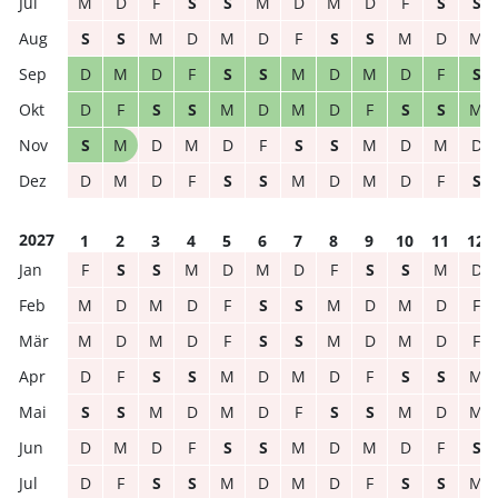
M
D
F
S
S
M
D
M
D
F
S
S
S
S
M
D
M
D
F
S
S
M
D
M
D
M
D
F
S
S
M
D
M
D
F
S
D
F
S
S
M
D
M
D
F
S
S
M
S
M
D
M
D
F
S
S
M
D
M
D
D
M
D
F
S
S
M
D
M
D
F
S
2027
1
2
3
4
5
6
7
8
9
10
11
12
F
S
S
M
D
M
D
F
S
S
M
D
M
D
M
D
F
S
S
M
D
M
D
F
M
D
M
D
F
S
S
M
D
M
D
F
D
F
S
S
M
D
M
D
F
S
S
M
S
S
M
D
M
D
F
S
S
M
D
M
D
M
D
F
S
S
M
D
M
D
F
S
D
F
S
S
M
D
M
D
F
S
S
M