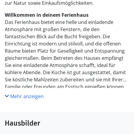
zur Natur sowie Einkaufsmöglichkeiten.
Willkommen in deinem Ferienhaus
Das Ferienhaus bietet eine helle und einladende
Atmosphäre mit großen Fenstern, die den
fantastischen Blick auf die Bucht freigeben. Die
Einrichtung ist modern und stilvoll, und die offenen
Räume bieten Platz für Geselligkeit und Entspannung
gleichermaßen. Beim Betreten des
Hauses
empfängt
Sie
eine
einladende Atmosphäre schafft, ideal für
kühlere Abende. Die Küche ist gut ausgestattet, damit
Sie köstliche Mahlzeiten zubereiten und sie mit Ihrer
Familie oder Freunden am Esstisch genießen können,
während Sie das wechselnde Licht über dem Wasser
Mehr anzeigen
betrachten. Die Schlafzimmer sind komfortabel und
bieten eine ruhige Basis nach einem Tag voller
Erlebnisse.
Hausbilder
Genieße das Leben im Freien