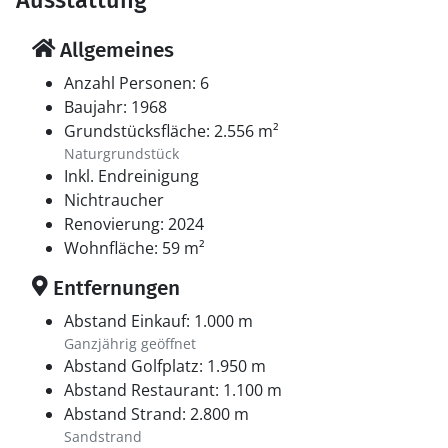
Ausstattung
machen, wo dich zahlreiche Geschäfte, Restaurants
und Attraktionen erwarten. Ein Ausflug zum Hvidbjerg
Allgemeines
Strand ist ebenfalls ein Muss – hier kannst du in den
Anzahl Personen: 6
Wellen der Nordsee baden oder mit den Kindern
Baujahr: 1968
Sandburgen bauen. Der Leuchtturm Blåvandshuk und
Grundstücksfläche: 2.556 m²
das Tirpitz-Museum sind lohnenswerte Ausflugsziele
Naturgrundstück
für die ganze Familie. Nach einem erlebnisreichen Tag
Inkl. Endreinigung
ist es herrlich, in die Ruhe des Ferienhauses in der
Nichtraucher
Hedevej 8 zurückzukehren.
Renovierung: 2024
Wohnfläche: 59 m²
Entfernungen
Abstand Einkauf: 1.000 m
Ganzjährig geöffnet
Abstand Golfplatz: 1.950 m
Abstand Restaurant: 1.100 m
Abstand Strand: 2.800 m
Sandstrand