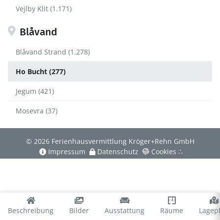
Vejlby Klit (1.171)
Blåvand
Blåvand Strand (1.278)
Ho Bucht (277)
Jegum (421)
Mosevra (37)
© 2026 Ferienhausvermittlung Kröger+Rehn GmbH
Impressum
Datenschutz
Cookies
∴
Beschreibung
Bilder
Ausstattung
Räume
Lagep