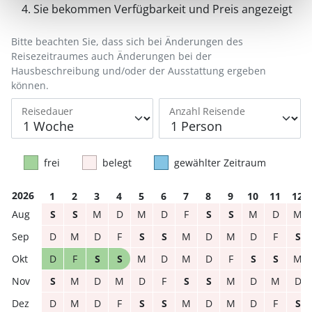
Sie bekommen Verfügbarkeit und Preis angezeigt
Bitte beachten Sie, dass sich bei Änderungen des
Reisezeitraumes auch Änderungen bei der
Hausbeschreibung und/oder der Ausstattung ergeben
können.
Reisedauer
Anzahl Reisende
frei
belegt
gewählter Zeitraum
2026
1
2
3
4
5
6
7
8
9
10
11
12
S
S
M
D
M
D
F
S
S
M
D
M
D
M
D
F
S
S
M
D
M
D
F
S
D
F
S
S
M
D
M
D
F
S
S
M
S
M
D
M
D
F
S
S
M
D
M
D
D
M
D
F
S
S
M
D
M
D
F
S