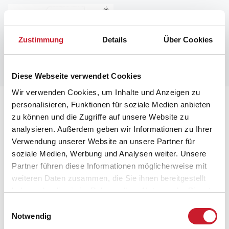
Zustimmung
Details
Über Cookies
Diese Webseite verwendet Cookies
Wir verwenden Cookies, um Inhalte und Anzeigen zu
Lageplan
personalisieren, Funktionen für soziale Medien anbieten
zu können und die Zugriffe auf unsere Website zu
analysieren. Außerdem geben wir Informationen zu Ihrer
Adresse
Verwendung unserer Website an unsere Partner für
Ferienhaus BV369
soziale Medien, Werbung und Analysen weiter. Unsere
Hedevej 8
Partner führen diese Informationen möglicherweise mit
Ho
weiteren Daten zusammen, die Sie ihnen bereitgestellt
6857 Blåvand
haben oder die sie im Rahmen Ihrer Nutzung der Dienste
gesammelt haben.
Einwilligungsauswahl
Notwendig