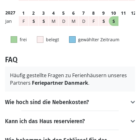
2027
1
2
3
4
5
6
7
8
9
10
11
12
F
S
S
M
D
M
D
F
S
S
frei
belegt
gewählter Zeitraum
FAQ
Häufig gestellte Fragen zu Ferienhäusern unseres
Partners
Feriepartner Danmark
.
Wie hoch sind die Nebenkosten?
Kann ich das Haus reservieren?