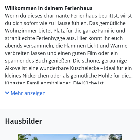
Willkommen in deinem Ferienhaus
Wenn du dieses charmante Ferienhaus betrittst, wirst
du dich sofort wie zu Hause fühlen. Das gemütliche
Wohnzimmer bietet Platz für die ganze Familie und
strahlt echte Ferienhygge aus. Hier könnt ihr euch
abends versammeln, die Flammen Licht und Wärme
verbreiten lassen und einen guten Film oder ein
spannendes Buch genießen. Die schöne, geräumige
Alkove ist eine wunderbare Kuschelecke – ideal für ein
kleines Nickerchen oder als gemütliche Höhle für die
jüngsten Familienmitglieder. Die Küche ist
ansprechend und gut ausgestattet, sodass es Freude
Mehr anzeigen
macht, leckere Mahlzeiten zuzubereiten, die ihr am
großzügigen Esstisch genießen könnt. Das Ferienhaus
bietet Platz für bis zu 6 Personen und verfügt über drei
Hausbilder
Schlafzimmer sowie ein helles Badezimmer.
Genieße das Leben im Freien