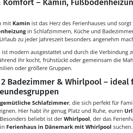
& Komfort – Kamin, Fußbodenheizun
h mit
Kamin
ist das Herz des Ferienhauses und sorgt 
nheizung
in Schlafzimmern, Küche und Badezimmer
Urlaub zu jeder Jahreszeit besonders angenehm mach
e
ist modern ausgestattet und durch die Verbindung 
ährend ihr kocht, frühstückt oder gemeinsam die Mahl
milien oder größere Gruppen.
 2 Badezimmer & Whirlpool – ideal 
Freundesgruppen
 gemütliche Schlafzimmer
, die sich perfekt für Fam
ignen. Hier habt ihr genug Platz und Ruhe, euren
Url
Besonders beliebt ist der
Whirlpool
, der das Ferien
ein
Ferienhaus in Dänemark mit Whirlpool
suchen.