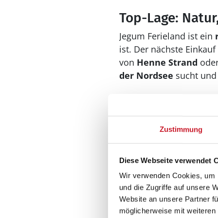
Top-Lage: Natur
Jegum Ferieland ist ein
ist. Der nächste Einkauf
von
Henne Strand
ode
der Nordsee
sucht und 
Fazit: Euer Fer
Zustimmung
perfekt für 8 P
Fyrrelunden 41 vereint 
Diese Webseite verwendet 
Lage, viel Natur, Platz
Wir verwenden Cookies, um I
beste Voraussetzungen 
und die Zugriffe auf unsere 
seinem Komfort und sein
Website an unsere Partner fü
zurückkehrt.
möglicherweise mit weiteren