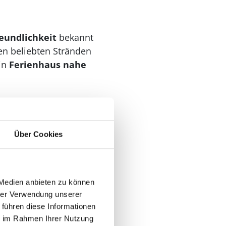
eundlichkeit
bekannt
den beliebten Stränden
ein
Ferienhaus nahe
eundlich &
Über Cookies
macht: eine ruhige
ess mit Whirlpool und
 Medien anbieten zu können
mit seiner Größe,
hrer Verwendung unserer
hr garantiert gern
 führen diese Informationen
ie im Rahmen Ihrer Nutzung