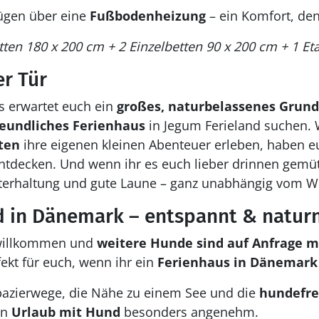
ügen über eine
Fußbodenheizung
– ein Komfort, den
en 180 x 200 cm + 2 Einzelbetten 90 x 200 cm + 1 Et
er Tür
 erwartet euch ein
großes, naturbelassenes Grund
reundliches Ferienhaus
in Jegum Ferieland suchen. 
ten
ihre eigenen kleinen Abenteuer erleben, haben 
tdecken. Und wenn ihr es euch lieber drinnen gemütl
terhaltung und gute Laune – ganz unabhängig vom We
d in Dänemark – entspannt & natur
 willkommen und
weitere Hunde sind auf Anfrage m
fekt für euch, wenn ihr ein
Ferienhaus in Dänemark
Spazierwege, die Nähe zu einem See und die
hundefre
en
Urlaub mit Hund
besonders angenehm.