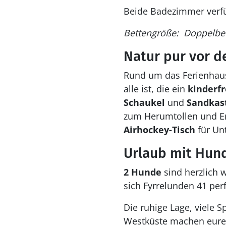
Beide Badezimmer verf
Bettengröße: Doppelbett
Natur pur vor d
Rund um das Ferienhaus
alle ist, die ein
kinderf
Schaukel
und
Sandkas
zum Herumtollen und En
Airhockey-Tisch
für Un
Urlaub mit Hun
2 Hunde
sind herzlich
sich Fyrrelunden 41 per
Die ruhige Lage, viele 
Westküste machen eur