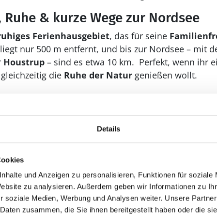
, Ruhe & kurze Wege zur Nordsee
ruhiges Ferienhausgebiet
, das für seine
Familienfr
 liegt nur 500 m entfernt, und bis zur Nordsee – mit 
r
Houstrup
– sind es etwa 10 km. Perfekt, wenn ihr 
gleichzeitig die
Ruhe der Natur
genießen wollt.
ienhaus in Jegum – modern, hundefr
Details
ersonen
alles, was einen gelungenen
Urlaub in Dänemark
aus
Cookies
 für Familie und Freunde, moderne Ausstattung, Welln
nhalte und Anzeigen zu personalisieren, Funktionen für soziale
für den
Urlaub mit Hund
. Ein Ferienhaus, das euch 
Website zu analysieren. Außerdem geben wir Informationen zu I
er Lage in Jegum Ferieland begeistert – und zu dem i
r soziale Medien, Werbung und Analysen weiter. Unsere Partner
 Daten zusammen, die Sie ihnen bereitgestellt haben oder die s