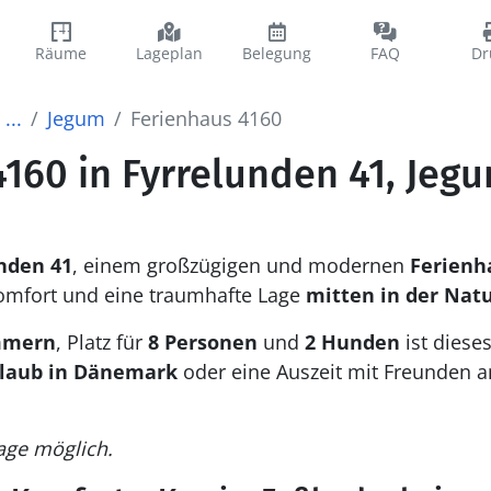
Räume
Lageplan
Belegung
FAQ
Dr
...
Jegum
Ferienhaus 4160
160 in Fyrrelunden 41, Jeg
nden 41
, einem großzügigen und modernen
Ferienh
omfort und eine traumhafte Lage
mitten in der Nat
mmern
, Platz für
8 Personen
und
2 Hunden
ist diese
laub in Dänemark
oder eine Auszeit mit Freunden a
age möglich.