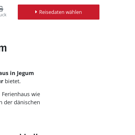
Reisedaten wählen
uck
um
aus in Jegum
ur
bietet.
s Ferienhaus wie
n der dänischen