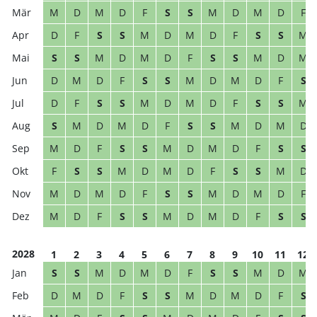
M
D
M
D
F
S
S
M
D
M
D
F
D
F
S
S
M
D
M
D
F
S
S
M
S
S
M
D
M
D
F
S
S
M
D
M
D
M
D
F
S
S
M
D
M
D
F
S
D
F
S
S
M
D
M
D
F
S
S
M
S
M
D
M
D
F
S
S
M
D
M
D
M
D
F
S
S
M
D
M
D
F
S
S
F
S
S
M
D
M
D
F
S
S
M
D
M
D
M
D
F
S
S
M
D
M
D
F
M
D
F
S
S
M
D
M
D
F
S
S
2028
1
2
3
4
5
6
7
8
9
10
11
12
S
S
M
D
M
D
F
S
S
M
D
M
D
M
D
F
S
S
M
D
M
D
F
S