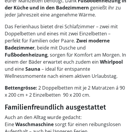
eurer Mahlzeiten benötigt. Dank
Fußbodenheizung in
der Küche und in den Badezimmern
genießt ihr zu
jeder Jahreszeit eine angenehme Wärme.
Das Ferienhaus bietet drei Schlafzimmer – zwei mit
Doppelbetten und eines mit zwei Einzelbetten –
perfekt für Familien oder Paare.
Zwei moderne
Badezimmer
, beide mit Dusche und
Fußbodenheizung
, sorgen für Komfort am Morgen. In
einem der Bäder erwartet euch zudem ein
Whirlpool
und eine
Sauna
– ideal für entspannte
Wellnessmomente nach einem aktiven Urlaubstag.
Bettengrösse:
2 Doppelbetten mit je 2 Matratzen á 90
x 200 cm + 2 Einzelbetten 90 x 200 cm.
Familienfreundlich ausgestattet
Auch an den Alltag wurde gedacht:
Eine
Waschmaschine
sorgt für einen reibungslosen
Aufenthalt – auch bei längeren Ferien.