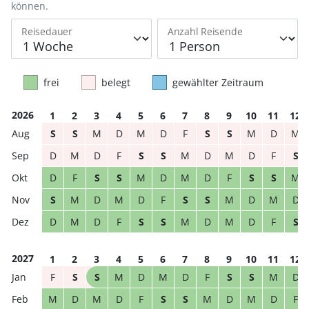
können.
Reisedauer
Anzahl Reisende
frei
belegt
gewählter Zeitraum
2026
1
2
3
4
5
6
7
8
9
10
11
12
S
S
M
D
M
D
F
S
S
M
D
M
D
M
D
F
S
S
M
D
M
D
F
S
D
F
S
S
M
D
M
D
F
S
S
M
S
M
D
M
D
F
S
S
M
D
M
D
D
M
D
F
S
S
M
D
M
D
F
S
2027
1
2
3
4
5
6
7
8
9
10
11
12
F
S
S
M
D
M
D
F
S
S
M
D
M
D
M
D
F
S
S
M
D
M
D
F