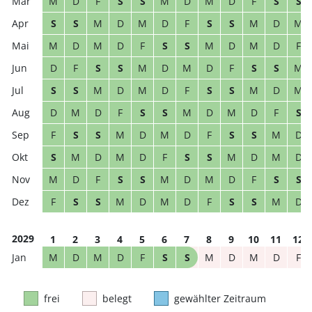
M
D
F
S
S
M
D
M
D
F
S
S
S
S
M
D
M
D
F
S
S
M
D
M
M
D
M
D
F
S
S
M
D
M
D
F
D
F
S
S
M
D
M
D
F
S
S
M
S
S
M
D
M
D
F
S
S
M
D
M
D
M
D
F
S
S
M
D
M
D
F
S
F
S
S
M
D
M
D
F
S
S
M
D
S
M
D
M
D
F
S
S
M
D
M
D
M
D
F
S
S
M
D
M
D
F
S
S
F
S
S
M
D
M
D
F
S
S
M
D
2029
1
2
3
4
5
6
7
8
9
10
11
12
M
D
M
D
F
S
S
M
D
M
D
F
frei
belegt
gewählter Zeitraum