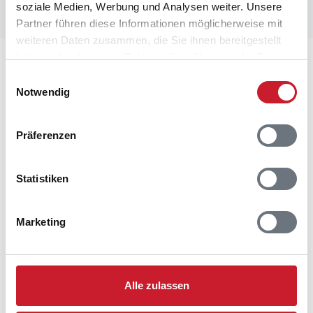
soziale Medien, Werbung und Analysen weiter. Unsere
Partner führen diese Informationen möglicherweise mit
weiteren Daten zusammen, die Sie ihnen bereitgestellt
haben oder die sie im Rahmen Ihrer Nutzung der Dienste
Lageplan
gesammelt haben.
Einwilligungsauswahl
Notwendig
Adresse
Ferienwohnung 4152
Enebærvangen 3
Präferenzen
6840 Oksbøl
Statistiken
Marketing
Alle zulassen