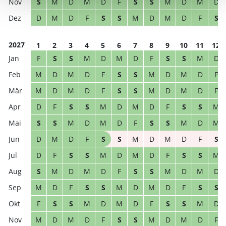
S
M
D
M
D
F
S
S
M
D
M
D
D
M
D
F
S
S
M
D
M
D
F
S
2027
1
2
3
4
5
6
7
8
9
10
11
12
F
S
S
M
D
M
D
F
S
S
M
D
M
D
M
D
F
S
S
M
D
M
D
F
M
D
M
D
F
S
S
M
D
M
D
F
D
F
S
S
M
D
M
D
F
S
S
M
S
S
M
D
M
D
F
S
S
M
D
M
D
M
D
F
S
S
M
D
M
D
F
S
D
F
S
S
M
D
M
D
F
S
S
M
S
M
D
M
D
F
S
S
M
D
M
D
M
D
F
S
S
M
D
M
D
F
S
S
F
S
S
M
D
M
D
F
S
S
M
D
M
D
M
D
F
S
S
M
D
M
D
F