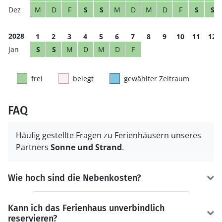
M
D
F
S
S
M
D
M
D
F
S
S
2028
1
2
3
4
5
6
7
8
9
10
11
12
S
S
M
D
M
D
F
frei
belegt
gewählter Zeitraum
FAQ
Häufig gestellte Fragen zu Ferienhäusern unseres
Partners
Sonne und Strand
.
Wie hoch sind die Nebenkosten?
Kann ich das Ferienhaus unverbindlich
reservieren?