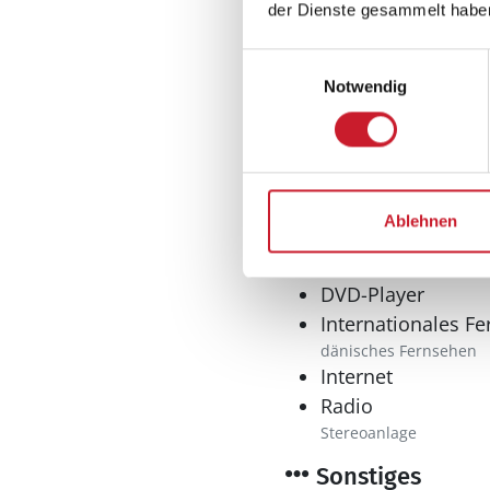
der Dienste gesammelt habe
Bad
Einwilligungsauswahl
Notwendig
Anzahl Duschen: 1
Anzahl Badezimme
Anzahl Toiletten: 1
Multimedia
Ablehnen
CD-Player
Deutsches Fernse
DVD-Player
Internationales F
dänisches Fernsehen
Internet
Radio
Stereoanlage
Sonstiges