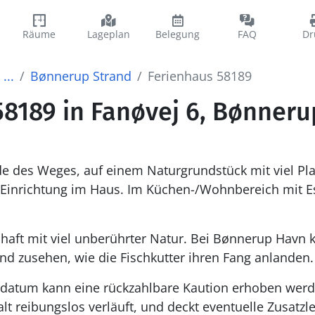
Räume
Lageplan
Belegung
FAQ
Dr
...
Bønnerup Strand
Ferienhaus 58189
58189 in Fanøvej 6, Bønneru
 des Weges, auf einem Naturgrundstück mit viel Plat
 Einrichtung im Haus. Im Küchen-/Wohnbereich mit E
aft mit viel unberührter Natur. Bei Bønnerup Havn 
d zusehen, wie die Fischkutter ihren Fang anlanden.
datum kann eine rückzahlbare Kaution erhoben werden
alt reibungslos verläuft, und deckt eventuelle Zusatz