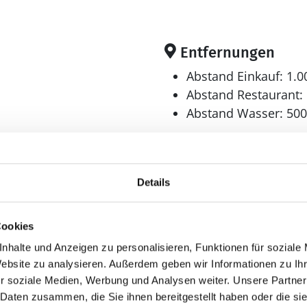
Entfernungen
Abstand Einkauf: 1.
Abstand Restaurant:
Abstand Wasser: 50
1
²
Küche
Details
r
Dunstabzug
Geschirrspüler
Cookies
Herd
nhalte und Anzeigen zu personalisieren, Funktionen für soziale
Kaffeemaschine
Website zu analysieren. Außerdem geben wir Informationen zu I
Kühlschrank
r soziale Medien, Werbung und Analysen weiter. Unsere Partner
Kühl-Gefrier-Kombi
 Daten zusammen, die Sie ihnen bereitgestellt haben oder die s