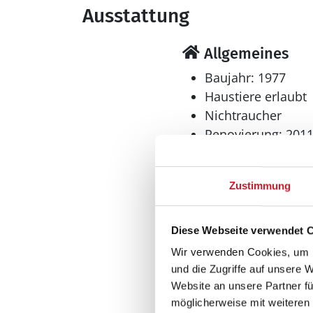
Ausstattung
Allgemeines
Baujahr: 1977
Haustiere erlaubt
Nichtraucher
Renovierung: 201
Wohnfläche: 84 m
Wohnbereich
Zustimmung
Flachbildfernsehe
Kaminofen
Diese Webseite verwendet 
Wir verwenden Cookies, um I
und die Zugriffe auf unsere 
Website an unsere Partner fü
möglicherweise mit weiteren