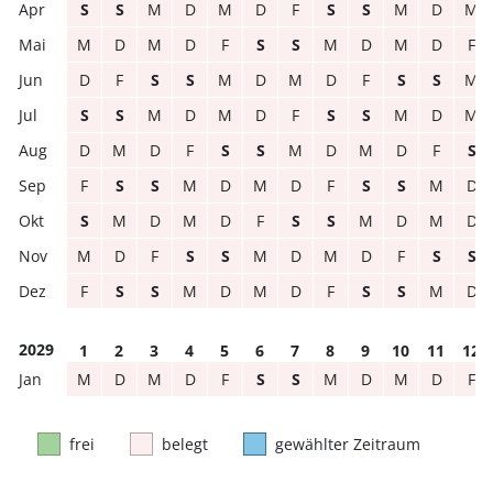
S
S
M
D
M
D
F
S
S
M
D
M
M
D
M
D
F
S
S
M
D
M
D
F
D
F
S
S
M
D
M
D
F
S
S
M
S
S
M
D
M
D
F
S
S
M
D
M
D
M
D
F
S
S
M
D
M
D
F
S
F
S
S
M
D
M
D
F
S
S
M
D
S
M
D
M
D
F
S
S
M
D
M
D
M
D
F
S
S
M
D
M
D
F
S
S
F
S
S
M
D
M
D
F
S
S
M
D
2029
1
2
3
4
5
6
7
8
9
10
11
12
M
D
M
D
F
S
S
M
D
M
D
F
frei
belegt
gewählter Zeitraum