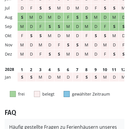
D
F
S
S
M
D
M
D
F
S
S
M
S
M
D
M
D
F
S
S
M
D
M
D
M
D
F
S
S
M
D
M
D
F
S
S
F
S
S
M
D
M
D
F
S
S
M
D
M
D
M
D
F
S
S
M
D
M
D
F
M
D
F
S
S
M
D
M
D
F
S
S
2028
1
2
3
4
5
6
7
8
9
10
11
12
S
S
M
D
M
D
F
S
S
M
D
M
frei
belegt
gewählter Zeitraum
FAQ
Häufig gestellte Fragen zu Ferienhäusern unseres