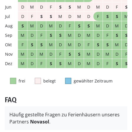
D
M
D
F
S
S
M
D
M
D
F
S
D
F
S
S
M
D
M
D
F
S
S
M
S
M
D
M
D
F
S
S
M
D
M
D
M
D
F
S
S
M
D
M
D
F
S
S
F
S
S
M
D
M
D
F
S
S
M
D
M
D
M
D
F
S
S
M
D
M
D
F
M
D
F
S
S
M
D
M
D
F
S
S
frei
belegt
gewählter Zeitraum
FAQ
Häufig gestellte Fragen zu Ferienhäusern unseres
Partners
Novasol
.