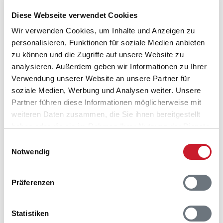
Diese Webseite verwendet Cookies
Wir verwenden Cookies, um Inhalte und Anzeigen zu
personalisieren, Funktionen für soziale Medien anbieten
Belegungskalender
zu können und die Zugriffe auf unsere Website zu
analysieren. Außerdem geben wir Informationen zu Ihrer
Reisedauer auswählen
Verwendung unserer Website an unsere Partner für
Anzahl Reisende auswählen
soziale Medien, Werbung und Analysen weiter. Unsere
Anreisetag im Belegungskalender anklicken
Partner führen diese Informationen möglicherweise mit
Sie bekommen Verfügbarkeit und Preis angezeigt
weiteren Daten zusammen, die Sie ihnen bereitgestellt
haben oder die sie im Rahmen Ihrer Nutzung der Dienste
Bitte beachten Sie, dass sich bei Änderungen des
gesammelt haben.
Einwilligungsauswahl
Reisezeitraumes auch Änderungen bei der
Notwendig
Hausbeschreibung und/oder der Ausstattung ergeben
können.
Präferenzen
Reisedauer
Anzahl Reisende
Statistiken
frei
belegt
gewählter Zeitraum