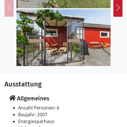
Bedingungen zum Baden und Sonnen. Unternehmen
Sie Fahrradtouren durch die abwechslungsreiche
Landschaft von Djursland und erkunden Sie kleine
Dörfer, Felder und Küstenabschnitte.
Ausstattung
Allgemeines
Anzahl Personen: 6
Baujahr: 2007
Energiesparhaus