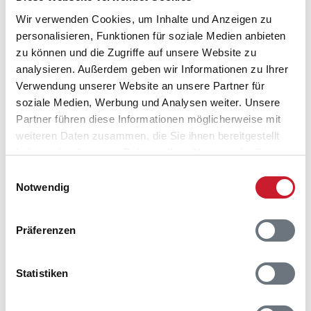
Wir verwenden Cookies, um Inhalte und Anzeigen zu
personalisieren, Funktionen für soziale Medien anbieten
Belegungskalender
zu können und die Zugriffe auf unsere Website zu
analysieren. Außerdem geben wir Informationen zu Ihrer
Reisedauer auswählen
Verwendung unserer Website an unsere Partner für
Anzahl Reisende auswählen
soziale Medien, Werbung und Analysen weiter. Unsere
Anreisetag im Belegungskalender anklicken
Partner führen diese Informationen möglicherweise mit
Sie bekommen Verfügbarkeit und Preis angezeigt
weiteren Daten zusammen, die Sie ihnen bereitgestellt
haben oder die sie im Rahmen Ihrer Nutzung der Dienste
Bitte beachten Sie, dass sich bei Änderungen des
gesammelt haben.
Einwilligungsauswahl
Reisezeitraumes auch Änderungen bei der
Notwendig
Hausbeschreibung und/oder der Ausstattung ergeben
können.
Präferenzen
Reisedauer
Anzahl Reisende
Statistiken
frei
belegt
gewählter Zeitraum