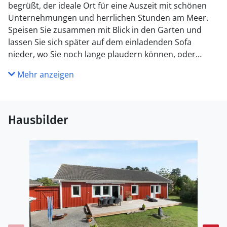
begrüßt, der ideale Ort für eine Auszeit mit schönen
Unternehmungen und herrlichen Stunden am Meer.
Speisen Sie zusammen mit Blick in den Garten und
lassen Sie sich später auf dem einladenden Sofa
nieder, wo Sie noch lange plaudern können, oder
vergnügen Sie sich mit einer Partie Tischtennis.
Mehr anzeigen
Treten Sie ins Freie, servieren Sie kalte Getränke auf
der Terrasse und genießen Sie die langen
Sommerabende. Ein Abendessen vom Grill begeistert
Hausbilder
die ganze Familie.
Entdecken Sie den lebendigen Hafen von Bønnerup
Strand und beobachten Sie die ein- und auslaufenden
Fischerboote. Kaufen Sie fangfrischen Fisch direkt am
Kutter und genießen Sie regionale Spezialitäten in den
umliegenden Restaurants. Spazieren Sie entlang des
kinderfreundlichen Sandstrandes, lassen Sie den Blick
über das Kattegat schweifen und nutzen Sie die guten