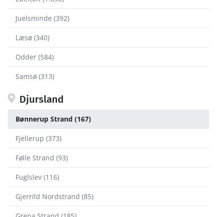
Juelsminde (392)
Læsø (340)
Odder (584)
Samsø (313)
Djursland
Bønnerup Strand (167)
Fjellerup (373)
Følle Strand (93)
Fuglslev (116)
Gjerrild Nordstrand (85)
Grena Strand (185)