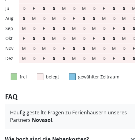
D
F
S
S
M
D
M
D
F
S
S
M
S
M
D
M
D
F
S
S
M
D
M
D
M
D
F
S
S
M
D
M
D
F
S
S
F
S
S
M
D
M
D
F
S
S
M
D
M
D
M
D
F
S
S
M
D
M
D
F
M
D
F
S
S
M
D
M
D
F
S
S
frei
belegt
gewählter Zeitraum
FAQ
Häufig gestellte Fragen zu Ferienhäusern unseres
Partners
Novasol
.
Wie hoch sind die Nebenkosten?